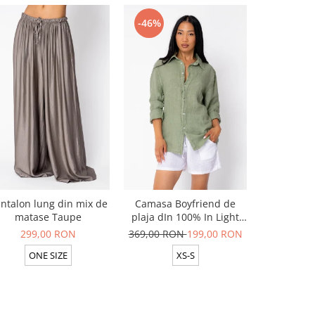
-46%
-46%
ntalon lung din mix de
Camasa Boyfriend de
Camasa B
matase Taupe
plaja dIn 100% In Light
plaja dIn
Olive
299,00 RON
369,00 RON
199,00 RON
369,00 R
ONE SIZE
XS-S