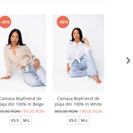
-46%
-46%
-46%
Camasa Boyfriend de
Camasa Boyfriend de
Camasa B
laja dIn 100% In Beige
plaja dIn 100% In White
plaja dIn
69,00 RON
199,00 RON
369,00 RON
199,00 RON
369,00 R
XS-S
M-L
XS-S
M-L