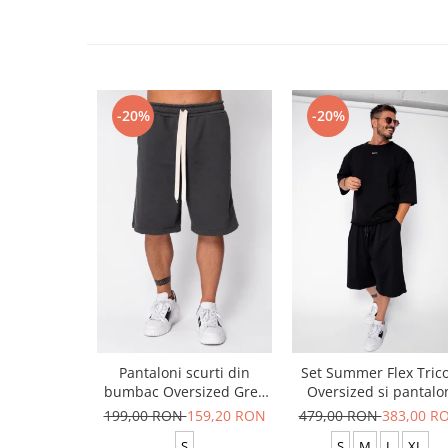
-20%
-20%
Pantaloni scurti din
Set Summer Flex Tric
bumbac Oversized Grey
Oversized si pantalo
Anthracite
scurt Baggy Black
199,00 RON
159,20 RON
479,00 RON
383,00 R
S
S
M
L
XL