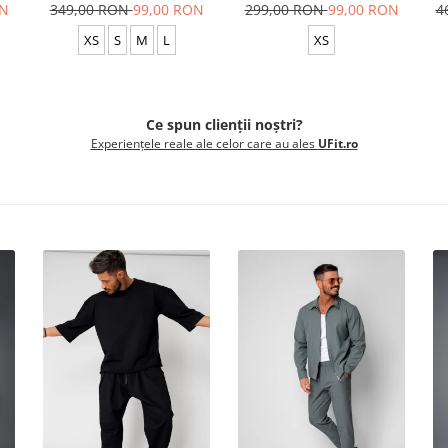
ON
349,00 RON
99,00 RON
299,00 RON
99,00 RON
4
XS
S
M
L
XS
Ce spun clienții noștri?
Experiențele reale ale celor care au ales
UFit.ro