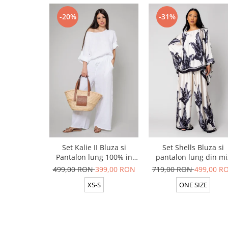
-20%
-31%
Set Kalie II Bluza si
Set Shells Bluza si
Pantalon lung 100% in
pantalon lung din mi
White
matase Off White/ Bla
499,00 RON
399,00 RON
719,00 RON
499,00 R
XS-S
ONE SIZE