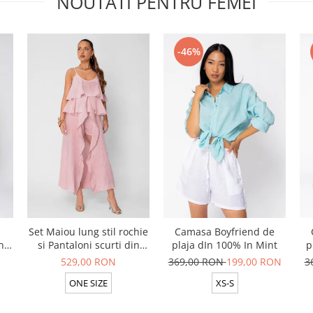
NOUTATI PENTRU FEMEI
-46%
Set Maiou lung stil rochie
Camasa Boyfriend de
n
si Pantaloni scurti din
plaja dIn 100% In Mint
p
t
100% in Rose
529,00 RON
369,00 RON
199,00 RON
3
ONE SIZE
XS-S