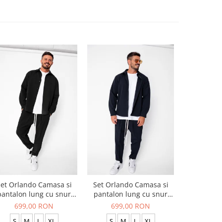
et Orlando Camasa si
Set Orlando Camasa si
Set Jachet
pantalon lung cu snur
pantalon lung cu snur
pantalon
Premium Black
Premium Navy
699,00 RON
699,00 RON
519
S
M
L
XL
S
M
L
XL
S