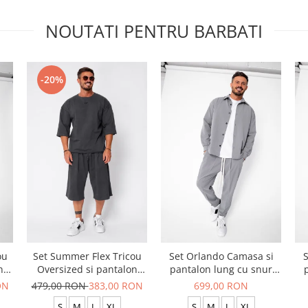
NOUTATI PENTRU BARBATI
-20%
ou
Set Summer Flex Tricou
Set Orlando Camasa si
S
n
Oversized si pantalon
pantalon lung cu snur
scurt Baggy Grey
Premium Grey
ON
479,00 RON
383,00 RON
699,00 RON
Anthracite
S
M
L
XL
S
M
L
XL