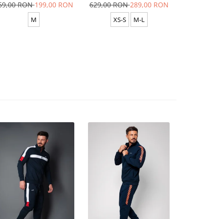
Yellow/White
69,00 RON
199,00 RON
629,00 RON
289,00 RON
629,00 R
M
XS-S
M-L