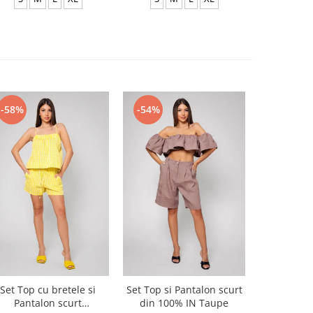
-58%
-54%
-54%
Set Top cu bretele si
Set Top si Pantalon scurt
Set Top si
Pantalon scurt
din 100% IN Taupe
din 100