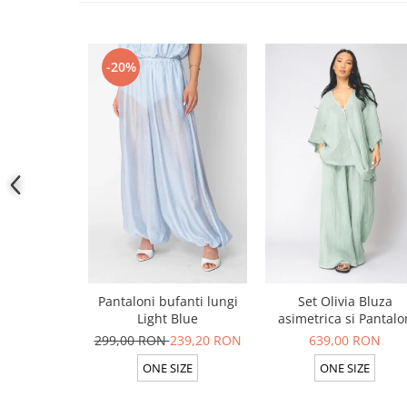
-20%
Pantaloni bufanti lungi
Set Olivia Bluza
Light Blue
asimetrica si Pantalo
lung din 100% in Ligh
299,00 RON
239,20 RON
639,00 RON
Olive
ONE SIZE
ONE SIZE