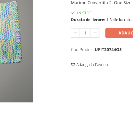
Marime Convertita 2
:
One Size
IN STOC
Durata de livrare:
1-3 zile lucrato
ADAUG
Cod Produs:
UFIT20744OS
Adauga la Favorite