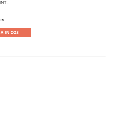
 INTL
are
A IN COS