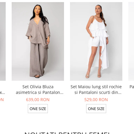
Set Olivia Bluza
Set Maiou lung stil rochie
Pa
x
asimetrica si Pantalon
si Pantaloni scurti din
ck
lung din 100% in Taupe
100% in White
ON
639,00 RON
529,00 RON
ONE SIZE
ONE SIZE