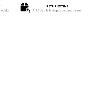
T
RETUR EXTINS
odelul
Ai 30 de zile la dispozitie pentru retur