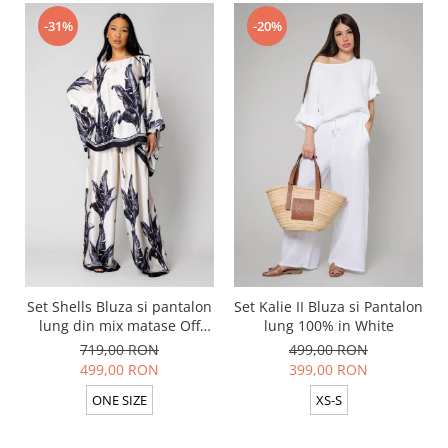
-31%
-20%
Set Shells Bluza si pantalon
Set Kalie II Bluza si Pantalon
lung din mix matase Off
lung 100% in White
White/ Black
719,00 RON
499,00 RON
499,00 RON
399,00 RON
ONE SIZE
XS-S