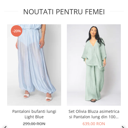
NOUTATI PENTRU FEMEI
-20%
Pantaloni bufanti lungi
Set Olivia Bluza asimetrica
Light Blue
si Pantalon lung din 100%
in Light Olive
299,00 RON
639,00 RON