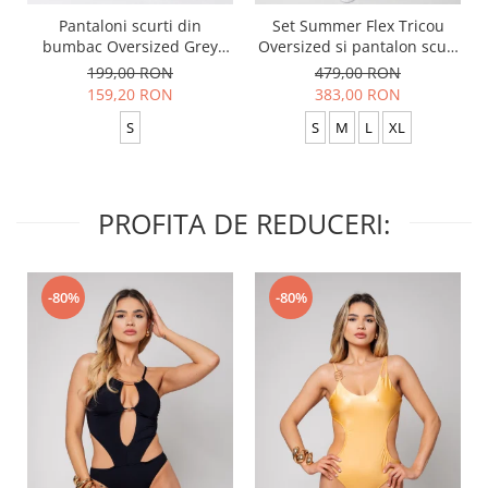
Pantaloni scurti din
Set Summer Flex Tricou
bumbac Oversized Grey
Oversized si pantalon scurt
Anthracite
Baggy Black
199,00 RON
479,00 RON
159,20 RON
383,00 RON
S
S
M
L
XL
PROFITA DE REDUCERI:
-80%
-80%