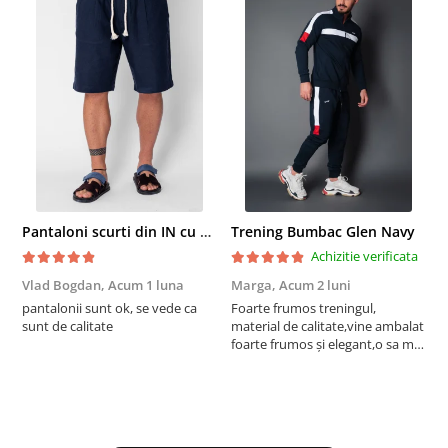
Pantaloni scurti din IN cu nasture si snur Navy
Trening Bumbac Glen Navy
Achizitie verificata
Vlad Bogdan,
Acum 1 luna
Marga,
Acum 2 luni
C
pantalonii sunt ok, se vede ca
Foarte frumos treningul,
B
sunt de calitate
material de calitate,vine ambalat
b
foarte frumos și elegant,o sa mai
r
comand,sânt foarte mulțumită.