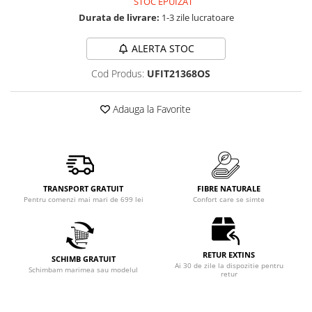
STOC EPUIZAT
Durata de livrare:
1-3 zile lucratoare
ALERTA STOC
Cod Produs:
UFIT21368OS
Adauga la Favorite
TRANSPORT GRATUIT
FIBRE NATURALE
Pentru comenzi mai mari de 699 lei
Confort care se simte
RETUR EXTINS
SCHIMB GRATUIT
Ai 30 de zile la dispozitie pentru
Schimbam marimea sau modelul
retur