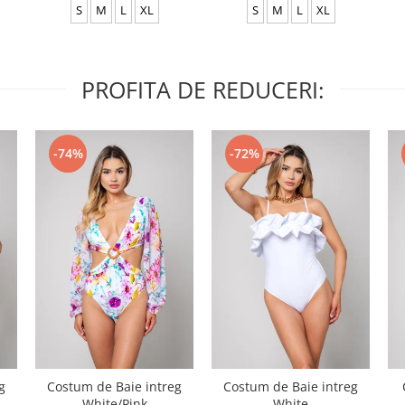
S
M
L
XL
S
M
L
XL
PROFITA DE REDUCERI:
-74%
-72%
g
Costum de Baie intreg
Costum de Baie intreg
White/Pink
White