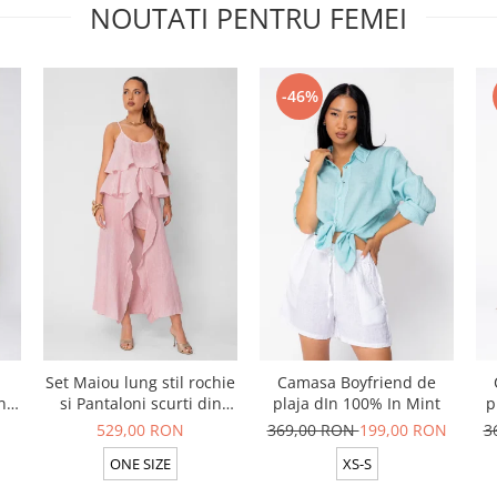
NOUTATI PENTRU FEMEI
-46%
Set Maiou lung stil rochie
Camasa Boyfriend de
n
si Pantaloni scurti din
plaja dIn 100% In Mint
p
t
100% in Rose
529,00 RON
369,00 RON
199,00 RON
3
ONE SIZE
XS-S