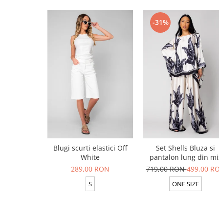
-31%
Blugi scurti elastici Off
Set Shells Bluza si
White
pantalon lung din mi
matase Off White/ Bla
289,00 RON
719,00 RON
499,00 R
S
ONE SIZE