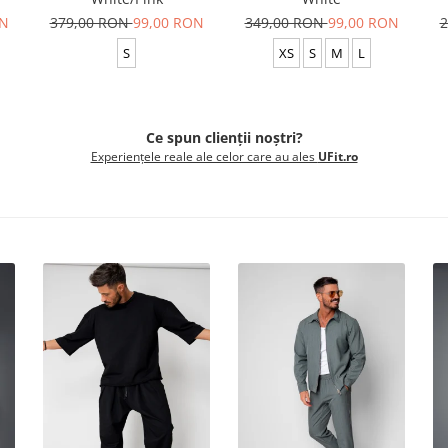
ON
379,00 RON
99,00 RON
349,00 RON
99,00 RON
2
S
XS
S
M
L
Ce spun clienții noștri?
Experiențele reale ale celor care au ales
UFit.ro