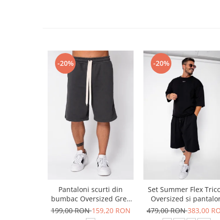
-20%
-20%
Pantaloni scurti din
Set Summer Flex Tric
bumbac Oversized Grey
Oversized si pantalo
Anthracite
scurt Baggy Black
199,00 RON
159,20 RON
479,00 RON
383,00 R