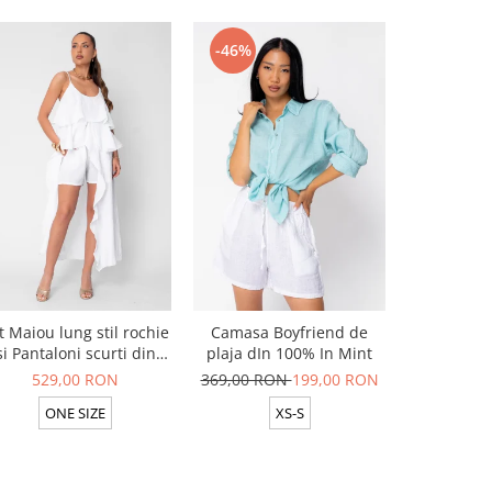
-46%
-50%
t Maiou lung stil rochie
Camasa Boyfriend de
Set Cap
si Pantaloni scurti din
plaja dIn 100% In Mint
pantalon l
100% in White
529,00 RON
369,00 RON
199,00 RON
599,00 R
ONE SIZE
XS-S
ON