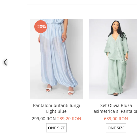
-20%
Pantaloni bufanti lungi
Set Olivia Bluza
Light Blue
asimetrica si Pantalo
lung din 100% in Ligh
299,00 RON
239,20 RON
639,00 RON
Olive
ONE SIZE
ONE SIZE