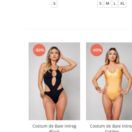
S
S
M
L
XL
-80%
-80%
Costum de Baie intreg
Costum de Baie intre
Black
Golden