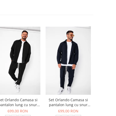
et Orlando Camasa si
Set Orlando Camasa si
Set Jachet
pantalon lung cu snur
pantalon lung cu snur
pantalon
Premium Black
Premium Navy
699,00 RON
699,00 RON
519