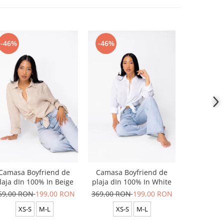
-46%
-46%
-46%
Camasa Boyfriend de
Camasa Boyfriend de
Camasa B
laja dIn 100% In Beige
plaja dIn 100% In White
plaja dIn
69,00 RON
199,00 RON
369,00 RON
199,00 RON
369,00 R
XS-S
M-L
XS-S
M-L
XS-