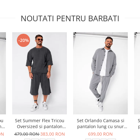
NOUTATI PENTRU BARBATI
-20%
ou
Set Summer Flex Tricou
Set Orlando Camasa si
S
n
Oversized si pantalon
pantalon lung cu snur
scurt Baggy Grey
Premium Grey
ON
479,00 RON
383,00 RON
699,00 RON
Anthracite