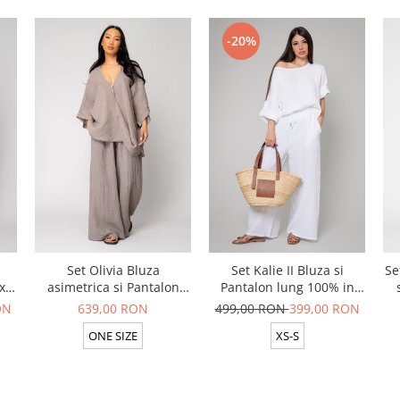
-20%
Set Olivia Bluza
Set Kalie II Bluza si
Se
x
asimetrica si Pantalon
Pantalon lung 100% in
ck
lung din 100% in Taupe
White
ON
639,00 RON
499,00 RON
399,00 RON
ONE SIZE
XS-S