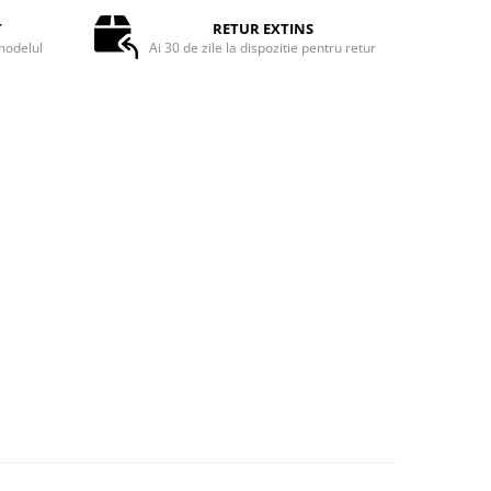
T
RETUR EXTINS
odelul
Ai 30 de zile la dispozitie pentru retur