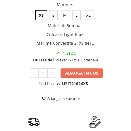
Marime
:
XS
S
M
L
XL
Material
:
Bumbac
Culoare
:
Light Blue
Marime Convertita 2
:
XS INTL
IN STOC
Durata de livrare:
1-3 zile lucratoare
ADAUGA IN COS
Cod Produs:
UFIT21624XS
Adauga la Favorite