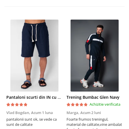
Pantaloni scurti din IN cu nasture si snur Navy
Trening Bumbac Glen Navy
Achizitie verificata
Vlad Bogdan,
Acum 1 luna
Marga,
Acum 2 luni
C
pantalonii sunt ok, se vede ca
Foarte frumos treningul,
B
sunt de calitate
material de calitate,vine ambalat
b