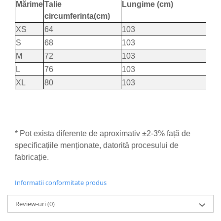
Mărime
Talie
Lungime (cm)
circumferinta(cm)
XS
64
103
S
68
103
M
72
103
L
76
103
XL
80
103
* Pot exista diferente de aproximativ ±2-3% față de
specificațiile menționate, datorită procesului de
fabricație.
Informatii conformitate produs
Review-uri
(0)