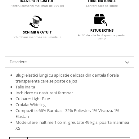
TRANSPORT GRATUIT
FIBRE NATURALE
Pentru comenzi mai mari de 699 lei
Confort care se simte
RETUR EXTINS
SCHIMB GRATUIT
Ai 30 de zile la dispozitie pentru
Schimbam marimea sau modelul
retur
Descriere
Blugi elastici lungi cu aplicatie delicata din dantela florala
transparenta care se poate da jos
Talie inalta
Inchidere cu nasture si fermoar
Culoare: Light Blue
Croiala: Wide leg
Compozitie: 66% Bumbac, 32% Poliester, 1% Viscoza, 1%
Elastan
Modelul are inaltime 1.65 m, greutate 49 kg si poarta marimea
XS