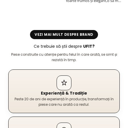
foarte frumos și elegant,o sa mai
r
comand,sânt foarte mulțumită.
VEZI MAI MULT DESPRE BRAND
Ce trebuie să știi despre
UFIT?
Piese construite cu atenție pentru felul în care arată, se simt și
rezistă în timp.
Experiență & Tradiție
Peste 20 de ani de experiență în producție, transformați în
piese care nu arată ca restul.