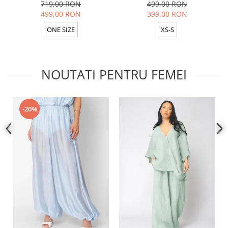
White/ Black
719,00 RON
499,00 RON
499,00 RON
399,00 RON
ONE SIZE
XS-S
NOUTATI PENTRU FEMEI
-20%