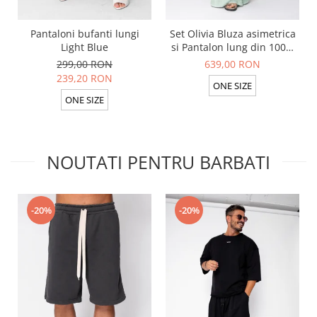
Pantaloni bufanti lungi
Set Olivia Bluza asimetrica
Light Blue
si Pantalon lung din 100%
in Light Olive
299,00 RON
639,00 RON
239,20 RON
ONE SIZE
ONE SIZE
NOUTATI PENTRU BARBATI
-20%
-20%