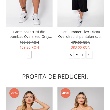
Pantaloni scurti din
Set Summer Flex Tricou
bumbac Oversized Grey
Oversized si pantalon scurt
Anthracite
Baggy Black
199,00 RON
479,00 RON
159,20 RON
383,00 RON
S
S
M
L
XL
PROFITA DE REDUCERI:
-80%
-80%