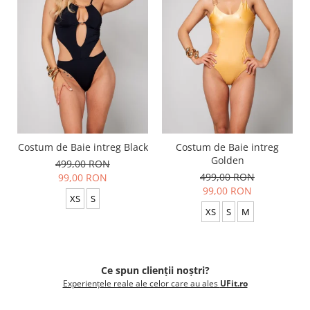
Costum de Baie intreg Black
Costum de Baie intreg
Golden
499,00 RON
499,00 RON
99,00 RON
99,00 RON
XS
S
XS
S
M
Ce spun clienții noștri?
Experiențele reale ale celor care au ales
UFit.ro