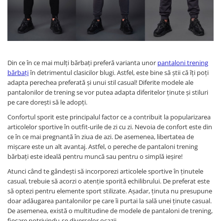
Colanti si Bustiere
Seturi de Vara
Lenjerie modelatoare
Produse din IN
Seturi de Vara
Costume de baie
Pantaloni scurti
Ochelari de Soare
Produse din IN
Din ce în ce mai mulți bărbați preferă varianta unor
pantaloni trening
bărbați
în detrimentul clasicilor blugi. Astfel, este bine să știi că îți poți
Costume de baie
adapta perechea preferată și unui stil casual! Diferite modele ale
Accesorii
pantalonilor de trening se vor putea adapta diferitelor ținute și stiluri
pe care dorești să le adopți.
Confortul sporit este principalul factor ce a contribuit la popularizarea
articolelor sportive în outfit-urile de zi cu zi. Nevoia de confort este din
ce în ce mai pregnantă în ziua de azi. De asemenea, libertatea de
mișcare este un alt avantaj. Astfel, o pereche de pantaloni trening
bărbați este ideală pentru muncă sau pentru o simplă ieșire!
Atunci când te gândești să incorporezi articolele sportive în ținutele
casual, trebuie să acorzi o atenție sporită echilibrului. De preferat este
să optezi pentru elemente sport stilizate. Așadar, ținuta nu presupune
doar adăugarea pantalonilor pe care îi purtai la sală unei ținute casual.
De asemenea, există o multitudine de modele de pantaloni de trening,
fiecare potrivindu-se diverselor ocazii.