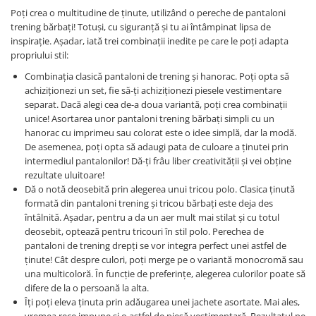
Poți crea o multitudine de ținute, utilizând o pereche de pantaloni
trening bărbați! Totuși, cu siguranță și tu ai întâmpinat lipsa de
inspirație. Așadar, iată trei combinații inedite pe care le poți adapta
propriului stil:
Combinația clasică pantaloni de trening și hanorac. Poți opta să
achiziționezi un set, fie să-ți achiziționezi piesele vestimentare
separat. Dacă alegi cea de-a doua variantă, poți crea combinații
unice! Asortarea unor pantaloni trening bărbați simpli cu un
hanorac cu imprimeu sau colorat este o idee simplă, dar la modă.
De asemenea, poți opta să adaugi pata de culoare a ținutei prin
intermediul pantalonilor! Dă-ți frâu liber creativității și vei obține
rezultate uluitoare!
Dă o notă deosebită prin alegerea unui tricou polo. Clasica ținută
formată din pantaloni trening și tricou bărbați este deja des
întâlnită. Așadar, pentru a da un aer mult mai stilat și cu totul
deosebit, optează pentru tricouri în stil polo. Perechea de
pantaloni de trening drepți se vor integra perfect unei astfel de
ținute! Cât despre culori, poți merge pe o variantă monocromă sau
una multicoloră. În funcție de preferințe, alegerea culorilor poate să
difere de la o persoană la alta.
Îți poți eleva ținuta prin adăugarea unei jachete asortate. Mai ales,