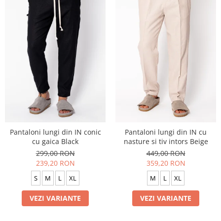
Pantaloni lungi din IN conic
Pantaloni lungi din IN cu
cu gaica Black
nasture si tiv intors Beige
299,00 RON
449,00 RON
239,20 RON
359,20 RON
S
M
L
XL
M
L
XL
VEZI VARIANTE
VEZI VARIANTE