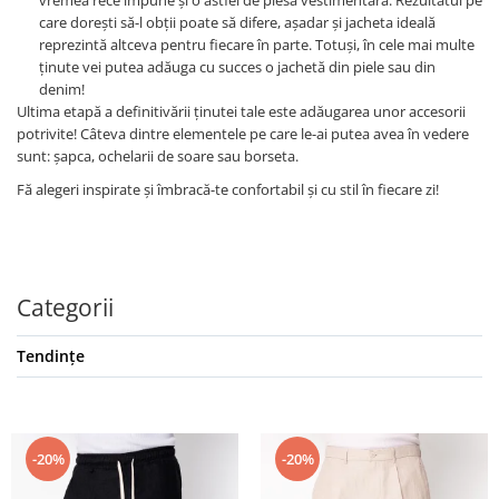
vremea rece impune și o astfel de piesă vestimentară. Rezultatul pe
care dorești să-l obții poate să difere, așadar și jacheta ideală
reprezintă altceva pentru fiecare în parte. Totuși, în cele mai multe
ținute vei putea adăuga cu succes o jachetă din piele sau din
denim!
Ultima etapă a definitivării ținutei tale este adăugarea unor accesorii
potrivite! Câteva dintre elementele pe care le-ai putea avea în vedere
sunt: șapca, ochelarii de soare sau borseta.
Fă alegeri inspirate și îmbracă-te confortabil și cu stil în fiecare zi!
Categorii
Tendințe
-20%
-20%