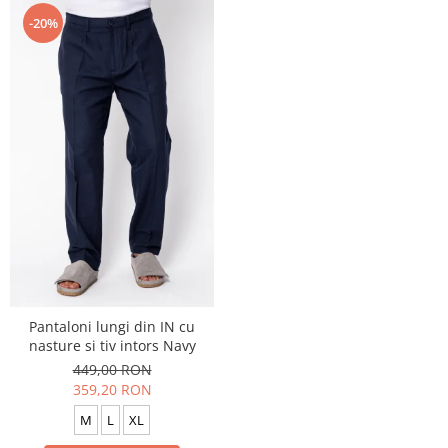
-20%
Pantaloni lungi din IN cu
nasture si tiv intors Navy
449,00 RON
359,20 RON
M
L
XL