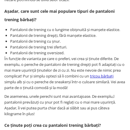
Așadar, care sunt cele mai populare tipuri de pantaloni
trening bărbați?
Pantalonii de trening cu o lungime obișnuită și manșete elastice.
Pantalonii de trening drepți, fără manșete elastice.
Pantalonii de trening cu șnur.
Pantalonii de trening trei sferturi.
Pantalonii de trening oversized.
În funcție de varianta pe care o preferi, vei crea și ținute diferite. De
exemplu, o pereche de pantaloni de trening drepți pot fi adaptați cu o
mai mare ușurință ținutelor de zi cu zi. Nu este nevoie de nimic prea
complicat! Pur și simplu optezi să îi combini cu un
tricou bărbați
simplu alb și cu o pereche de sneakerși într-o culoare similară. Vei avea
parte de o ținută comodă și la modă!
De asemenea, unele perechi sunt mai avantajoase. De exemplu,l
pantalonii prevăzuți cu șnur pot fi reglați cu o mai mare ușurință.
Așadar, îi vei putea purta chiar dacă ai slăbit sau ai pus câteva
kilograme în plus!
Ce ținute poți crea cu pantaloni trening bărbați?