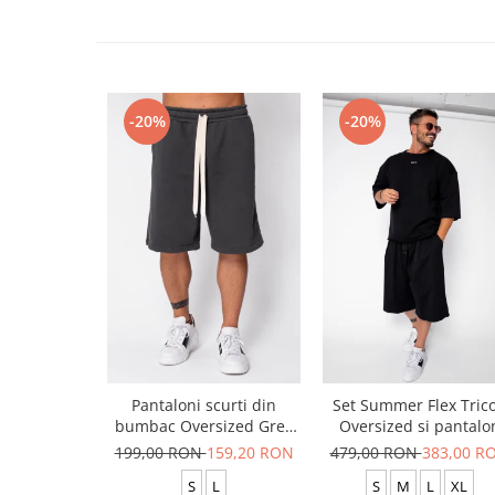
-20%
-20%
Pantaloni scurti din
Set Summer Flex Tric
bumbac Oversized Grey
Oversized si pantalo
Anthracite
scurt Baggy Black
199,00 RON
159,20 RON
479,00 RON
383,00 R
S
L
S
M
L
XL