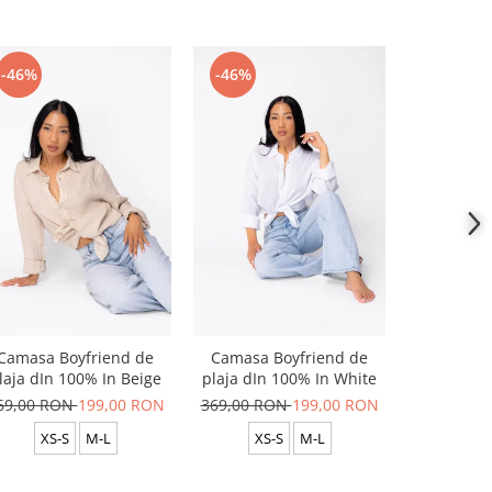
-46%
-46%
-46%
Camasa Boyfriend de
Camasa Boyfriend de
Camasa B
laja dIn 100% In Beige
plaja dIn 100% In White
plaja dIn
69,00 RON
199,00 RON
369,00 RON
199,00 RON
369,00 R
XS-S
M-L
XS-S
M-L
XS-