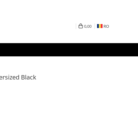
0,00
RO
ersized Black