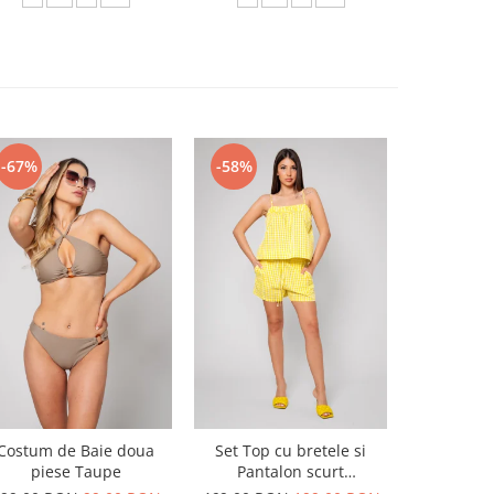
-67%
-58%
-54%
Costum de Baie doua
Set Top cu bretele si
Set Top si
piese Taupe
Pantalon scurt
din 100
Yellow/White