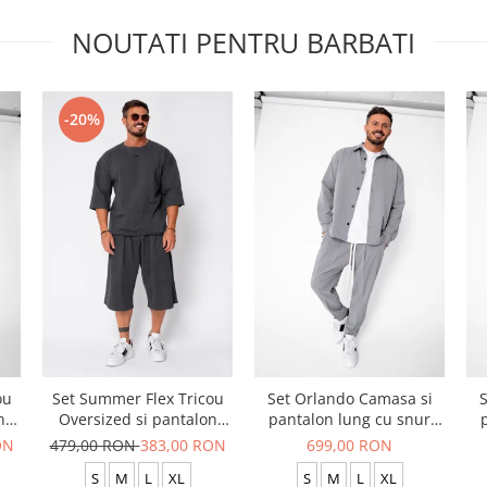
NOUTATI PENTRU BARBATI
-20%
ou
Set Summer Flex Tricou
Set Orlando Camasa si
S
n
Oversized si pantalon
pantalon lung cu snur
scurt Baggy Grey
Premium Grey
ON
479,00 RON
383,00 RON
699,00 RON
Anthracite
S
M
L
XL
S
M
L
XL