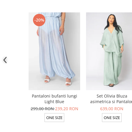
-20%
Pantaloni bufanti lungi
Set Olivia Bluza
Light Blue
asimetrica si Pantalo
lung din 100% in Ligh
299,00 RON
239,20 RON
639,00 RON
Olive
ONE SIZE
ONE SIZE