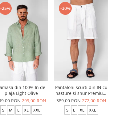
-25%
-30%
-25%
amasa din 100% In de
Pantaloni scurti din IN cu
Camasa di
plaja Light Olive
nasture si snur Premium
pla
Edition White
99,00 RON
299,00 RON
389,00 RON
272,00 RON
399,00 R
S
M
L
XL
XXL
S
L
XL
XXL
S
M