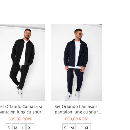
et Orlando Camasa si
Set Orlando Camasa si
Set Jachet
pantalon lung cu snur
pantalon lung cu snur
pantalon
Premium Black
Premium Navy
699,00 RON
699,00 RON
519
S
M
L
XL
S
M
L
XL
S