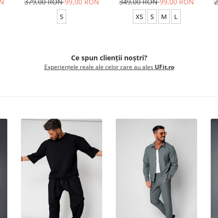
ON
379,00 RON
99,00 RON
349,00 RON
99,00 RON
2
S
XS
S
M
L
Ce spun clienții noștri?
Experiențele reale ale celor care au ales
UFit.ro