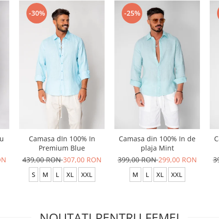
-30%
-25%
cu
Camasa dIn 100% In
Camasa din 100% In de
C
Premium Blue
plaja Mint
ON
439,00 RON
307,00 RON
399,00 RON
299,00 RON
3
S
M
L
XL
XXL
M
L
XL
XXL
NOUTATI PENTRU FEMEI