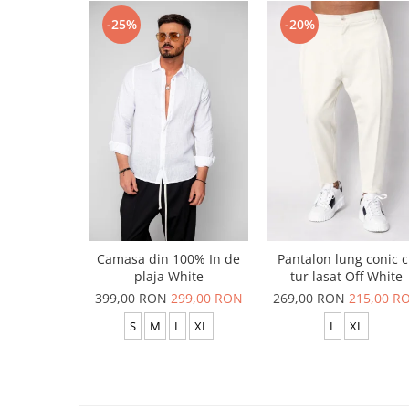
-25%
-20%
Camasa din 100% In de
Pantalon lung conic 
plaja White
tur lasat Off White
399,00 RON
299,00 RON
269,00 RON
215,00 R
S
M
L
XL
L
XL