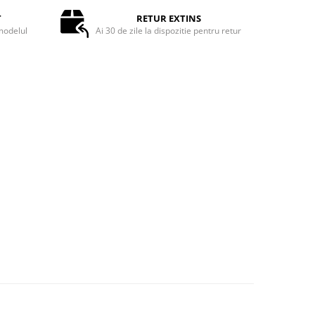
T
RETUR EXTINS
odelul
Ai 30 de zile la dispozitie pentru retur