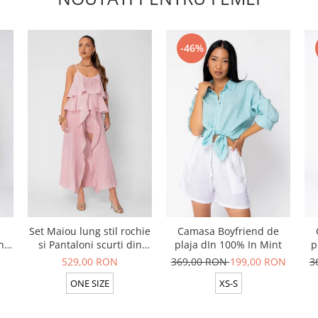
-46%
Set Maiou lung stil rochie
Camasa Boyfriend de
n
si Pantaloni scurti din
plaja dIn 100% In Mint
p
t
100% in Rose
529,00 RON
369,00 RON
199,00 RON
3
ONE SIZE
XS-S