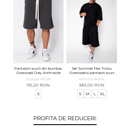
Se
Pantaloni scurti din bumbac
Set Summer Flex Tricou
Over
Oversized Grey Anthracite
Oversized si pantalon scurt
Ba
Baggy Black
199,00 RON
479,00 RON
159,20 RON
383,00 RON
S
S
M
L
XL
PROFITA DE REDUCERI: