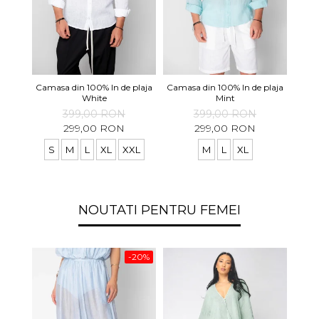
Pant
Camasa din 100% In de plaja
Camasa din 100% In de plaja
White
Mint
399,00 RON
399,00 RON
299,00 RON
299,00 RON
S
M
L
XL
XXL
M
L
XL
NOUTATI PENTRU FEMEI
-20%