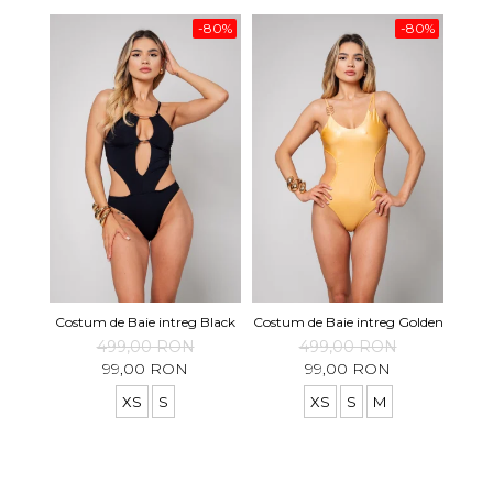
-80%
-80%
Costu
Costum de Baie intreg Black
Costum de Baie intreg Golden
499,00 RON
499,00 RON
99,00 RON
99,00 RON
XS
S
XS
S
M