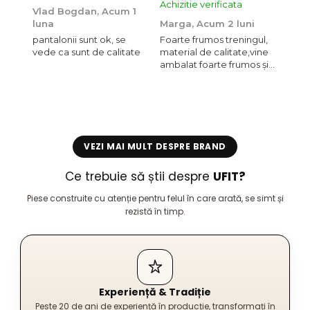
Achizitie verificata
Achiz
Vlad Bogdan,
Acum 1
luna
Marga,
Acum 2 luni
Crist
pantalonii sunt ok, se
Foarte frumos treningul,
Bagg
vede ca sunt de calitate
material de calitate,vine
calit
ambalat foarte frumos și
se i
elegant,o sa mai
comand,sânt foarte
mulțumită.
VEZI MAI MULT DESPRE BRAND
Ce trebuie să știi despre
UFIT?
Piese construite cu atenție pentru felul în care arată, se simt și
rezistă în timp.
Experiență & Tradiție
Peste 20 de ani de experiență în producție, transformați în