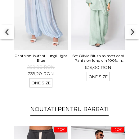
Set 
Pantaloni bufanti lungi Light
Set Olivia Bluza asimetrica si
Pant
Blue
Pantalon lung din 100% in
Light Olive
299,00 RON
639,00 RON
239,20 RON
ONE SIZE
ONE SIZE
NOUTATI PENTRU BARBATI
-20%
-20%