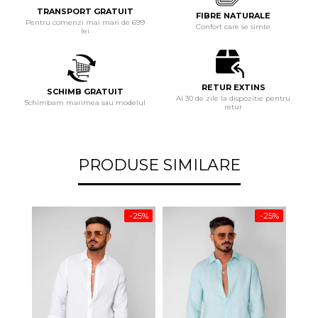
TRANSPORT GRATUIT
FIBRE NATURALE
Pentru comenzi mai mari de 699
Confort care se simte
lei
RETUR EXTINS
SCHIMB GRATUIT
Ai 30 de zile la dispozitie pentru
Schimbam marimea sau modelul
retur
PRODUSE SIMILARE
-25%
-25%