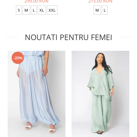
299,00 RON
215,00 RON
S
M
L
XL
XXL
M
L
NOUTATI PENTRU FEMEI
-20%