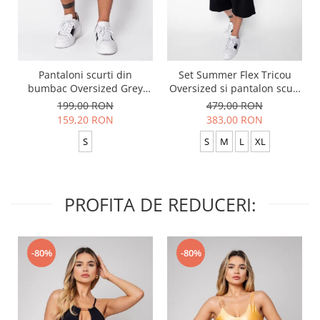
Pantaloni scurti din
Set Summer Flex Tricou
bumbac Oversized Grey
Oversized si pantalon scurt
Anthracite
Baggy Black
199,00 RON
479,00 RON
159,20 RON
383,00 RON
S
S
M
L
XL
PROFITA DE REDUCERI:
-80%
-80%