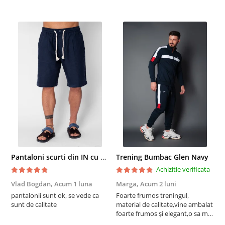
Pantaloni scurti din IN cu nasture si snur Navy
Trening Bumbac Glen Navy
Achizitie verificata
Vlad Bogdan,
Acum 1 luna
Marga,
Acum 2 luni
C
pantalonii sunt ok, se vede ca
Foarte frumos treningul,
B
sunt de calitate
material de calitate,vine ambalat
b
foarte frumos și elegant,o sa mai
r
comand,sânt foarte mulțumită.