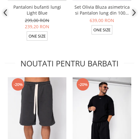
Pantaloni bufanti lungi
Set Olivia Bluza asimetrica
Light Blue
si Pantalon lung din 100%
in Light Olive
299,00 RON
639,00 RON
239,20 RON
ONE SIZE
ONE SIZE
NOUTATI PENTRU BARBATI
-20%
-20%