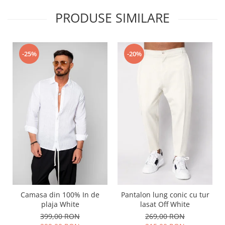
PRODUSE SIMILARE
-25%
-20%
Camasa din 100% In de
Pantalon lung conic cu tur
plaja White
lasat Off White
399,00 RON
269,00 RON