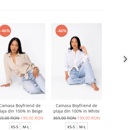
-46%
-46%
-46%
Camasa Boyfriend de
Camasa Boyfriend de
Camasa B
laja dIn 100% In Beige
plaja dIn 100% In White
plaja dIn
69,00 RON
199,00 RON
369,00 RON
199,00 RON
369,00 R
XS-S
M-L
XS-S
M-L
XS-