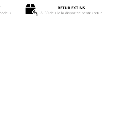
T
RETUR EXTINS
odelul
Ai 30 de zile la dispozitie pentru retur