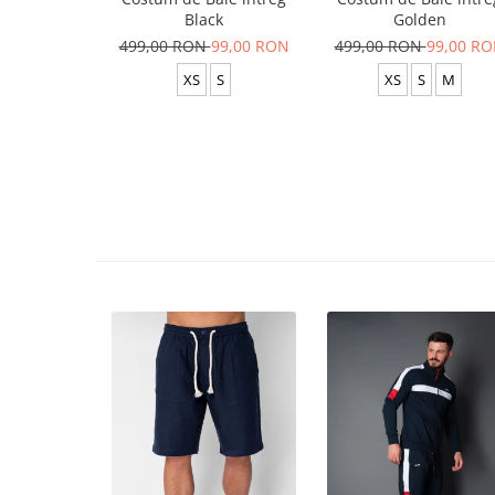
Black
Golden
499,00 RON
99,00 RON
499,00 RON
99,00 R
XS
S
XS
S
M