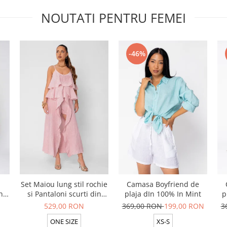
NOUTATI PENTRU FEMEI
-46%
Set Maiou lung stil rochie
Camasa Boyfriend de
n
si Pantaloni scurti din
plaja dIn 100% In Mint
p
t
100% in Rose
529,00 RON
369,00 RON
199,00 RON
3
ONE SIZE
XS-S