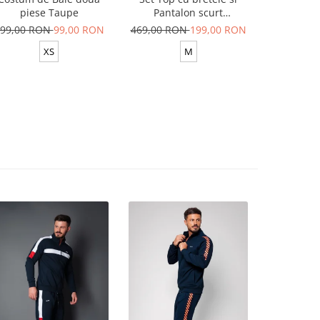
piese Taupe
Pantalon scurt
din 100
Yellow/White
99,00 RON
99,00 RON
469,00 RON
199,00 RON
629,00 R
XS
M
XS-