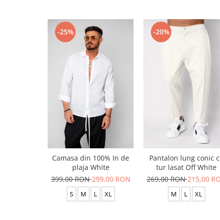
-25%
-20%
Camasa din 100% In de
Pantalon lung conic 
plaja White
tur lasat Off White
399,00 RON
299,00 RON
269,00 RON
215,00 R
S
M
L
XL
M
L
XL