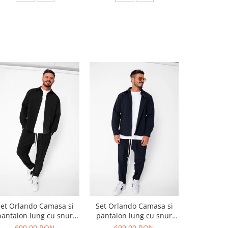
et Orlando Camasa si
Set Orlando Camasa si
Set Jachet
pantalon lung cu snur
pantalon lung cu snur
pantalon
Premium Black
Premium Navy
699,00 RON
699,00 RON
519