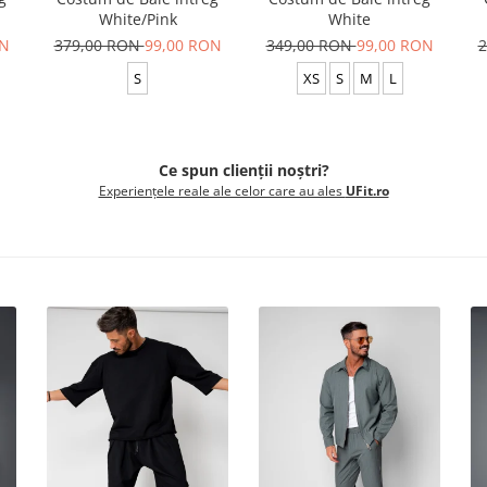
White/Pink
White
ON
379,00 RON
99,00 RON
349,00 RON
99,00 RON
2
S
XS
S
M
L
Ce spun clienții noștri?
Experiențele reale ale celor care au ales
UFit.ro