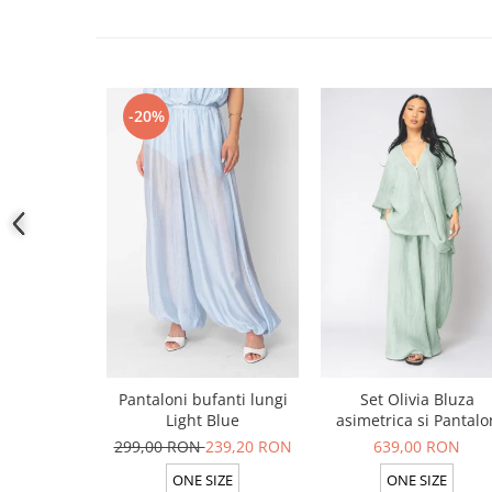
-20%
Pantaloni bufanti lungi
Set Olivia Bluza
Light Blue
asimetrica si Pantalo
lung din 100% in Ligh
299,00 RON
239,20 RON
639,00 RON
Olive
ONE SIZE
ONE SIZE