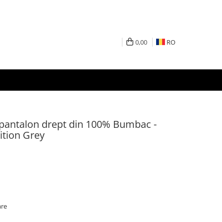
0,00
RO
i pantalon drept din 100% Bumbac -
tion Grey
are