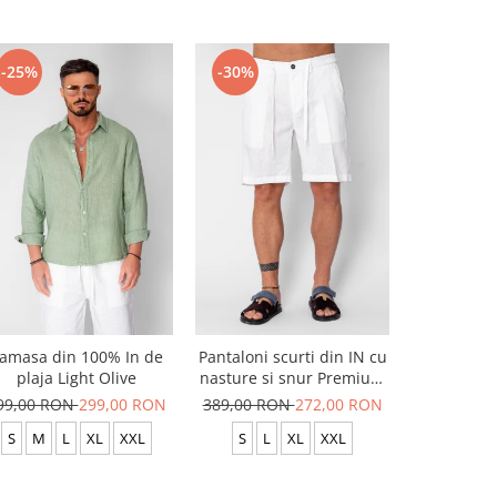
-25%
-30%
-20%
amasa din 100% In de
Pantaloni scurti din IN cu
Pantaloni
plaja Light Olive
nasture si snur Premium
usor c
Edition White
99,00 RON
299,00 RON
389,00 RON
272,00 RON
299,00 R
S
M
L
XL
XXL
S
L
XL
XXL
S