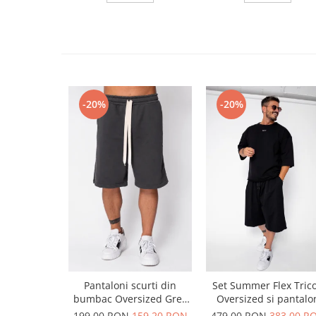
-20%
-20%
Pantaloni scurti din
Set Summer Flex Tric
bumbac Oversized Grey
Oversized si pantalo
Anthracite
scurt Baggy Black
199,00 RON
159,20 RON
479,00 RON
383,00 R