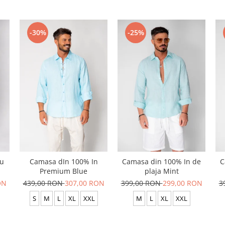
-30%
-25%
cu
Camasa dIn 100% In
Camasa din 100% In de
C
Premium Blue
plaja Mint
ON
439,00 RON
307,00 RON
399,00 RON
299,00 RON
3
S
M
L
XL
XXL
M
L
XL
XXL