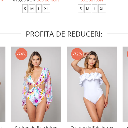
Anthracite
S
M
L
XL
S
M
L
XL
PROFITA DE REDUCERI:
-74%
-72%
g
Costum de Baie intreg
Costum de Baie intreg