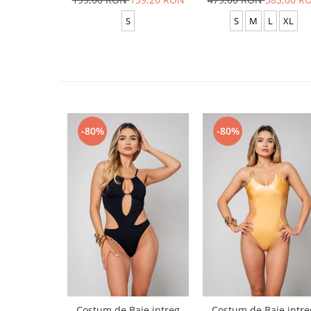
S
S
M
L
XL
-80%
-80%
Costum de Baie intreg
Costum de Baie intre