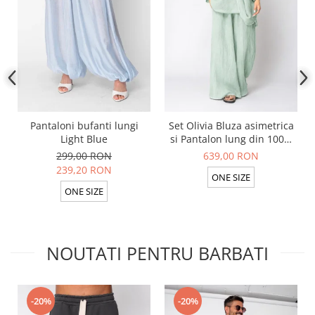
Pantaloni bufanti lungi
Set Olivia Bluza asimetrica
Light Blue
si Pantalon lung din 100%
in Light Olive
299,00 RON
639,00 RON
239,20 RON
ONE SIZE
ONE SIZE
NOUTATI PENTRU BARBATI
-20%
-20%