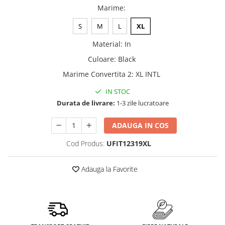
Marime
:
S
M
L
XL
Material
:
In
Culoare
:
Black
Marime Convertita 2
:
XL INTL
IN STOC
Durata de livrare:
1-3 zile lucratoare
ADAUGA IN COS
Cod Produs:
UFIT12319XL
Adauga la Favorite