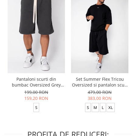
Pantaloni scurti din
Set Summer Flex Tricou
bumbac Oversized Grey
Oversized si pantalon scurt
Anthracite
Baggy Black
199,00 RON
479,00 RON
159,20 RON
383,00 RON
S
S
M
L
XL
PROFITA DE REDUCERI: