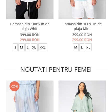
Camasa din 100% In de
Camasa din 100% In de
plaja White
plaja Mint
399,00 RON
399,00 RON
299,00 RON
299,00 RON
S
M
L
XL
XXL
M
L
XL
NOUTATI PENTRU FEMEI
-20%