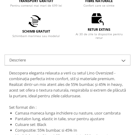
TRANSPORT GRATUIT
FIBRE NATURALE
Pentru comenzi mai mari de 699 lei
Confort care se simte
RETUR EXTINS
SCHIMB GRATUIT
Ai 30 de zile la dispozitie pentru
Schimbam marimea sau modelul
retur
Descriere
Descopera eleganta relaxata a verii cu setul Lino Oversized -
combinația perfecta intre confort, stil și materiale premium.
Realizat dintr-un mix atent ales de 55% bumbac și 45% in heavy,
acest set ofera o textura naturala, respirabila si extrem de plăcută
la purtare, ideal pentru zilele calduroase.
Set format din :
Camasa maneca lunga inchidere cu nasture, usor cambrata
Pantalon lung, elastic in talie, snur pentru ajustare
Culoare set: Black
Compozitie: 55% bumbac si 45% In