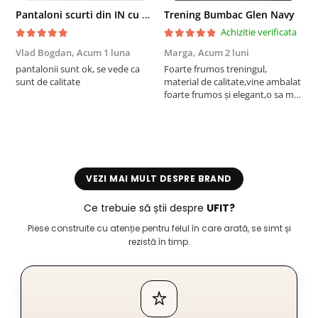
Pantaloni scurti din IN cu nasture si snur Navy
Trening Bumbac Glen Navy
Achizitie verificata
Vlad Bogdan,
Acum 1 luna
Marga,
Acum 2 luni
C
pantalonii sunt ok, se vede ca
Foarte frumos treningul,
B
sunt de calitate
material de calitate,vine ambalat
b
foarte frumos și elegant,o sa mai
r
comand,sânt foarte mulțumită.
VEZI MAI MULT DESPRE BRAND
Ce trebuie să știi despre
UFIT?
Piese construite cu atenție pentru felul în care arată, se simt și
rezistă în timp.