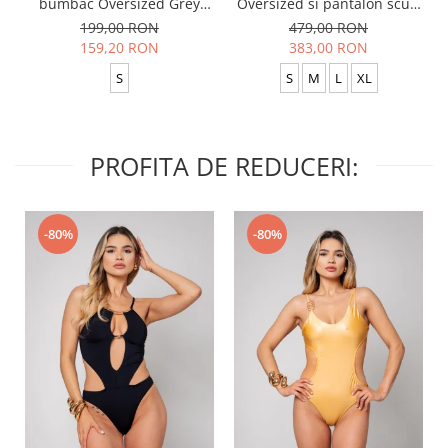
bumbac Oversized Grey
Oversized si pantalon scurt
Anthracite
Baggy Black
199,00 RON
479,00 RON
159,20 RON
383,00 RON
S
S
M
L
XL
PROFITA DE REDUCERI:
-80%
-80%