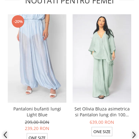
NOUTATI PENTRU FEMEI
-20%
Pantaloni bufanti lungi
Set Olivia Bluza asimetrica
Light Blue
si Pantalon lung din 100%
in Light Olive
299,00 RON
639,00 RON
239,20 RON
ONE SIZE
ONE SIZE