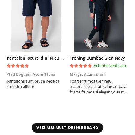
Pantaloni scurti din IN cu nasture si snur Navy
Trening Bumbac Glen Navy
Achizitie verificata
Vlad Bogdan,
Acum 1 luna
Marga,
Acum 2 luni
C
pantalonii sunt ok, se vede ca
Foarte frumos treningul,
B
sunt de calitate
material de calitate,vine ambalat
b
foarte frumos și elegant,o sa mai
r
comand,sânt foarte mulțumită.
VEZI MAI MULT DESPRE BRAND