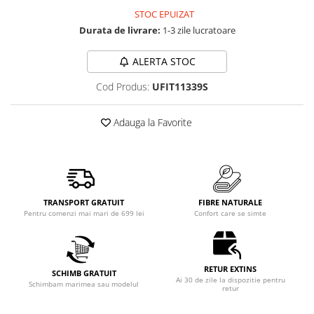
STOC EPUIZAT
Durata de livrare:
1-3 zile lucratoare
ALERTA STOC
Cod Produs:
UFIT11339S
Adauga la Favorite
TRANSPORT GRATUIT
FIBRE NATURALE
Pentru comenzi mai mari de 699 lei
Confort care se simte
RETUR EXTINS
SCHIMB GRATUIT
Ai 30 de zile la dispozitie pentru
Schimbam marimea sau modelul
retur