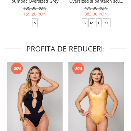
bumbac Oversized Grey
Oversized si pantalon scurt
Anthracite
Baggy Black
199,00 RON
479,00 RON
159,20 RON
383,00 RON
S
S
M
L
XL
PROFITA DE REDUCERI:
-80%
-80%