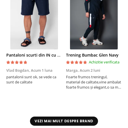
Pantaloni scurti din IN cu nasture si snur Navy
Trening Bumbac Glen Navy
Achizitie verificata
Vlad Bogdan,
Acum 1 luna
Marga,
Acum 2 luni
C
pantalonii sunt ok, se vede ca
Foarte frumos treningul,
B
sunt de calitate
material de calitate,vine ambalat
b
foarte frumos și elegant,o sa mai
r
comand,sânt foarte mulțumită.
VEZI MAI MULT DESPRE BRAND