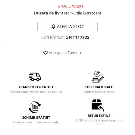
STOC EPUIZAT
Durata de livrare:
1-3 zile lucratoare
ALERTA STOC
Cod Produs:
UFIT11782S
Adauga la Favorite
TRANSPORT GRATUIT
FIBRE NATURALE
Pentru comenzi mai mari de 699 lei
Confort care se simte
RETUR EXTINS
SCHIMB GRATUIT
Ai 30 de zile la dispozitie pentru
Schimbam marimea sau modelul
retur