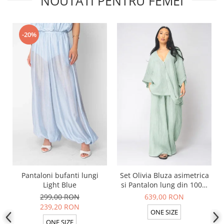
NOUTATI PENTRU FEMEI
-20%
Pantaloni bufanti lungi
Set Olivia Bluza asimetrica
Light Blue
si Pantalon lung din 100%
in Light Olive
299,00 RON
639,00 RON
239,20 RON
ONE SIZE
ONE SIZE