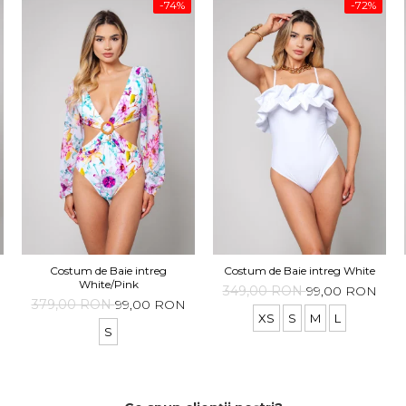
-74%
-72%
Costum de Baie intreg
Costum de Baie intreg White
White/Pink
349,00 RON
99,00 RON
379,00 RON
99,00 RON
XS
S
M
L
S