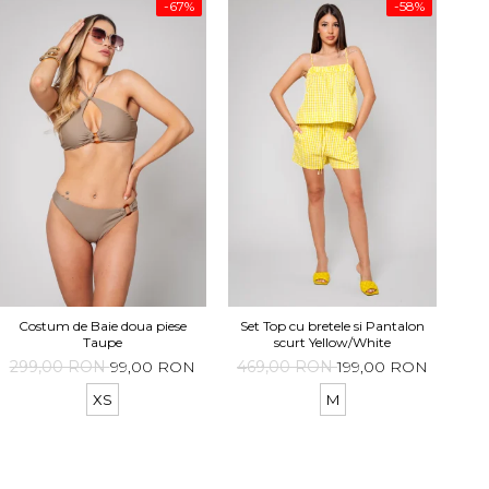
-67%
-58%
Se
Costum de Baie doua piese
Set Top cu bretele si Pantalon
Taupe
scurt Yellow/White
62
299,00 RON
99,00 RON
469,00 RON
199,00 RON
XS
M