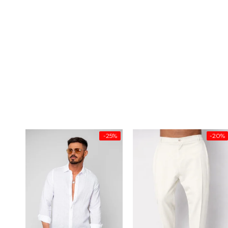
-25%
-20%