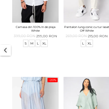
Pantalon lung conic cu tur lasa
Camasa din 100% In de plaja
Off White
White
269,00 RON
215,00 RON
399,00 RON
299,00 RON
L
XL
S
M
L
XL
-20%