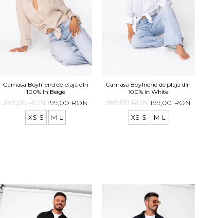
Cam
Camasa Boyfriend de plaja dIn
Camasa Boyfriend de plaja dIn
100% In Beige
100% In White
36
369,00 RON
199,00 RON
369,00 RON
199,00 RON
XS-S
M-L
XS-S
M-L