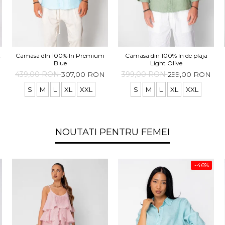
t
Camasa dIn 100% In Premium
Camasa din 100% In de plaja
Blue
Light Olive
439,00 RON
307,00 RON
399,00 RON
299,00 RON
S
M
L
XL
XXL
S
M
L
XL
XXL
NOUTATI PENTRU FEMEI
-46%