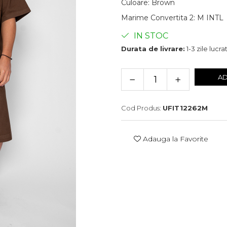
Culoare
:
Brown
Marime Convertita 2
:
M INTL
IN STOC
Durata de livrare:
1-3 zile lucr
AD
Cod Produs:
UFIT12262M
Adauga la Favorite