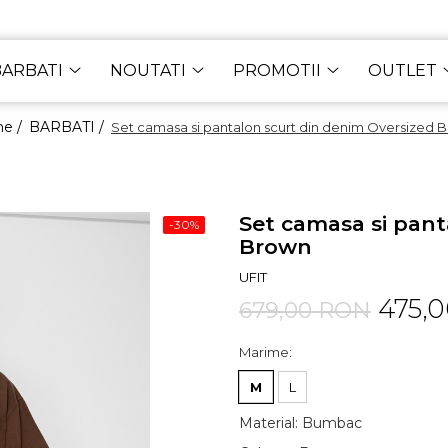
BARBATI
NOUTATI
PROMOTII
OUTLET
e /
BARBATI /
Set camasa si pantalon scurt din denim Oversized 
Set camasa si pant
-30%
Brown
UFIT
475,
679,00 RON
Marime
:
M
L
Material
:
Bumbac