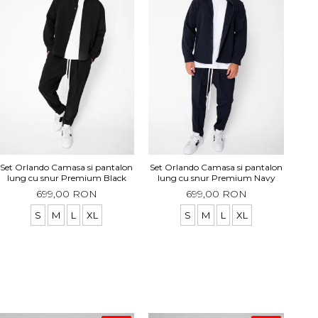
Set Orlando Camasa si pantalon
Set Orlando Camasa si pantalon
lung cu snur Premium Black
lung cu snur Premium Navy
699,00 RON
699,00 RON
S
M
L
XL
S
M
L
XL