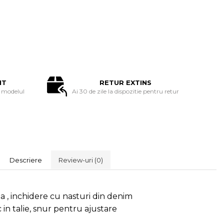
IT
RETUR EXTINS
modelul
Ai 30 de zile la dispozitie pentru retur
Descriere
Review-uri
(0)
, inchidere cu nasturi din denim
 in talie, snur pentru ajustare