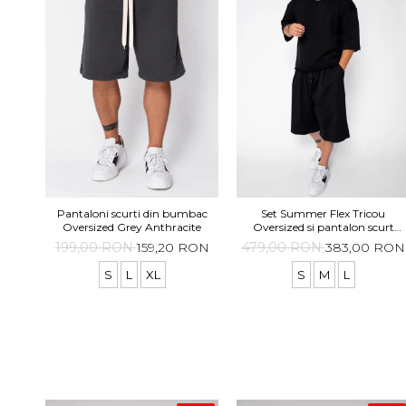
Pantaloni scurti din bumbac
Set Summer Flex Tricou
Oversized Grey Anthracite
Oversized si pantalon scurt
Baggy Black
199,00 RON
159,20 RON
479,00 RON
383,00 RON
S
L
XL
S
M
L