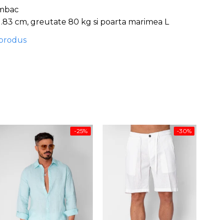
umbac
1.83 cm, greutate 80 kg si poarta marimea L
 produs
-25%
-30%