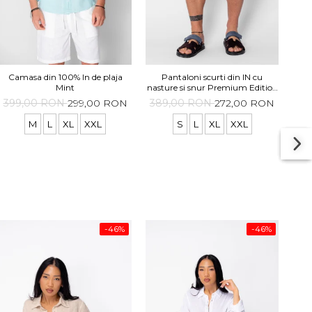
Pa
Camasa din 100% In de plaja
Pantaloni scurti din IN cu
Mint
nasture si snur Premium Edition
White
29
399,00 RON
299,00 RON
389,00 RON
272,00 RON
M
L
XL
XXL
S
L
XL
XXL
-46%
-46%