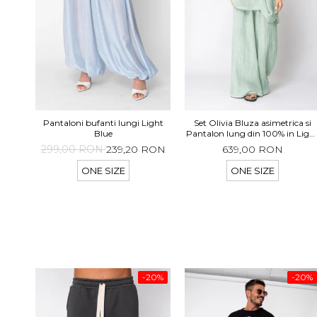
Pantaloni bufanti lungi Light
Set Olivia Bluza asimetrica si
Blue
Pantalon lung din 100% in Ligh
Olive
299,00 RON
239,20 RON
639,00 RON
ONE SIZE
ONE SIZE
-20%
-20%