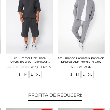
Set Summer Flex Tricou
Set Orlando Camasa si pantalon
Oversized si pantalon scurt
lung cu snur Premium Grey
Baggy Grey Anthracite
479,00 RON
383,00 RON
699,00 RON
S
M
L
XL
S
M
L
XL
PROFITA DE REDUCERI: