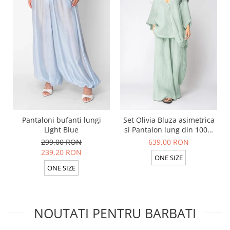
Pantaloni bufanti lungi
Set Olivia Bluza asimetrica
Light Blue
si Pantalon lung din 100%
in Light Olive
299,00 RON
639,00 RON
239,20 RON
ONE SIZE
ONE SIZE
NOUTATI PENTRU BARBATI