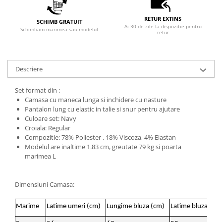
RETUR EXTINS
SCHIMB GRATUIT
Ai 30 de zile la dispozitie pentru
Schimbam marimea sau modelul
retur
Descriere
Set format din :
Camasa cu maneca lunga si inchidere cu nasture
Pantalon lung cu elastic in talie si snur pentru ajutare
Culoare set: Navy
Croiala: Regular
Compozitie: 78% Poliester , 18% Viscoza, 4% Elastan
Modelul are inaltime 1.83 cm, greutate 79 kg si poarta
marimea L
Dimensiuni Camasa:
Marime
Latime umeri (cm)
Lungime bluza (cm)
Latime bluza (cm