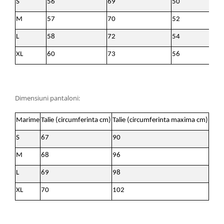
S
56
69
50
M
57
70
52
L
58
72
54
XL
60
73
56
Dimensiuni pantaloni:
Marime
Talie (circumferinta cm)
Talie (circumferinta maxima cm)
Lung
S
67
90
99
M
68
96
100
L
69
98
101
XL
70
102
102