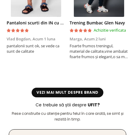
Pantaloni scurti din IN cu nasture si snur Navy
Trening Bumbac Glen Navy
Achizitie verificata
Vlad Bogdan,
Acum 1 luna
Marga,
Acum 2 luni
C
pantalonii sunt ok, se vede ca
Foarte frumos treningul,
B
sunt de calitate
material de calitate,vine ambalat
b
foarte frumos și elegant,o sa mai
r
comand,sânt foarte mulțumită.
VEZI MAI MULT DESPRE BRAND
Ce trebuie să știi despre
UFIT?
Piese construite cu atenție pentru felul în care arată, se simt și
rezistă în timp.