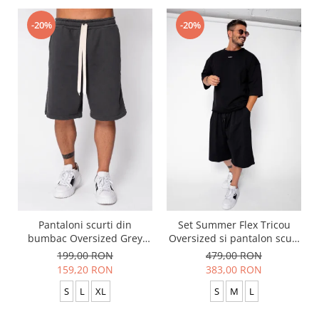
-20%
-20%
Pantaloni scurti din
Set Summer Flex Tricou
bumbac Oversized Grey
Oversized si pantalon scurt
Anthracite
Baggy Black
199,00 RON
479,00 RON
159,20 RON
383,00 RON
S
L
XL
S
M
L