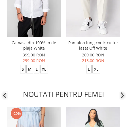
Camasa din 100% In de
Pantalon lung conic cu tur
plaja White
lasat Off White
399,00 RON
269,00 RON
299,00 RON
215,00 RON
S
M
L
XL
L
XL
NOUTATI PENTRU FEMEI
-20%