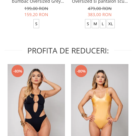
bumbac Oversized Grey
Oversized si pantalon scurt
Anthracite
Baggy Black
199,00 RON
479,00 RON
159,20 RON
383,00 RON
S
S
M
L
XL
PROFITA DE REDUCERI:
-80%
-80%