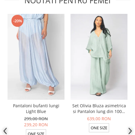
NOUTATI PENTRU FEMEI
-20%
Pantaloni bufanti lungi
Set Olivia Bluza asimetrica
Light Blue
si Pantalon lung din 100%
in Light Olive
299,00 RON
639,00 RON
239,20 RON
ONE SIZE
ONE SIZE