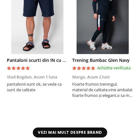
Pantaloni scurti din IN cu nasture si snur Navy
Trening Bumbac Glen Navy
Achizitie verificata
Vlad Bogdan,
Acum 1 luna
Marga,
Acum 2 luni
C
pantalonii sunt ok, se vede ca
Foarte frumos treningul,
B
sunt de calitate
material de calitate,vine ambalat
b
foarte frumos și elegant,o sa mai
r
comand,sânt foarte mulțumită.
VEZI MAI MULT DESPRE BRAND