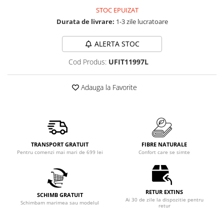
STOC EPUIZAT
Durata de livrare:
1-3 zile lucratoare
ALERTA STOC
Cod Produs:
UFIT11997L
Adauga la Favorite
TRANSPORT GRATUIT
FIBRE NATURALE
Pentru comenzi mai mari de 699 lei
Confort care se simte
RETUR EXTINS
SCHIMB GRATUIT
Ai 30 de zile la dispozitie pentru
Schimbam marimea sau modelul
retur