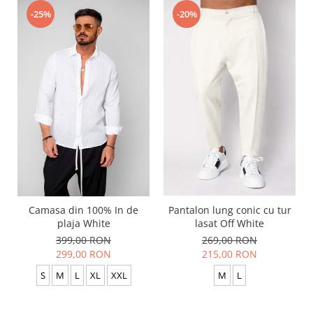
-25%
-20%
Camasa din 100% In de
Pantalon lung conic cu tur
plaja White
lasat Off White
399,00 RON
269,00 RON
299,00 RON
215,00 RON
S
M
L
XL
XXL
M
L