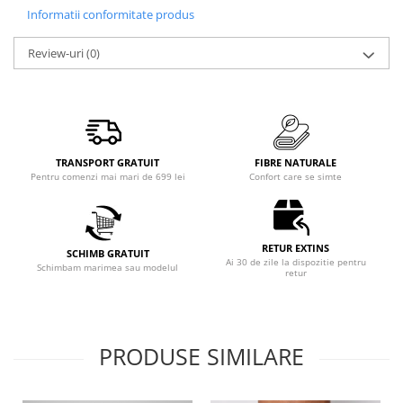
Informatii conformitate produs
Review-uri
(0)
TRANSPORT GRATUIT
FIBRE NATURALE
Pentru comenzi mai mari de 699 lei
Confort care se simte
RETUR EXTINS
SCHIMB GRATUIT
Ai 30 de zile la dispozitie pentru
Schimbam marimea sau modelul
retur
PRODUSE SIMILARE