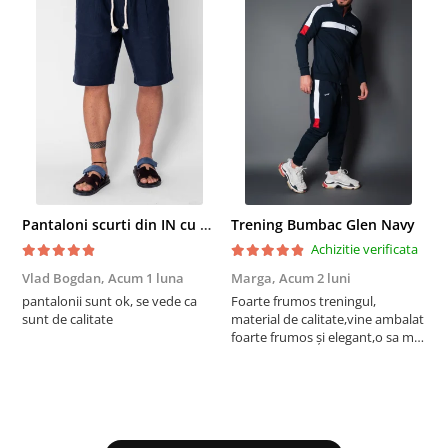
Pantaloni scurti din IN cu nasture si snur Navy
Trening Bumbac Glen Navy
Achizitie verificata
Vlad Bogdan,
Acum 1 luna
Marga,
Acum 2 luni
C
pantalonii sunt ok, se vede ca
Foarte frumos treningul,
B
sunt de calitate
material de calitate,vine ambalat
b
foarte frumos și elegant,o sa mai
r
comand,sânt foarte mulțumită.