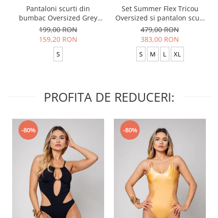
Pantaloni scurti din
Set Summer Flex Tricou
bumbac Oversized Grey
Oversized si pantalon scurt
Anthracite
Baggy Black
199,00 RON
479,00 RON
159,20 RON
383,00 RON
S
S
M
L
XL
PROFITA DE REDUCERI:
-80%
-80%