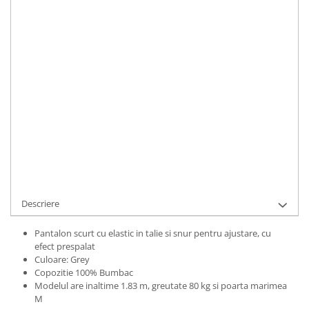
Material
:
Bumbac
Culoare
:
Grey
Marime Convertita 2
:
XL INTL
IN STOC
Durata de livrare:
1-3 zile lucratoare
ADAUGA IN COS
Cod Produs:
UFIT12145XL
Descriere
Pantalon scurt cu elastic in talie si snur pentru ajustare, cu
efect prespalat
Culoare: Grey
Copozitie 100% Bumbac
Modelul are inaltime 1.83 m, greutate 80 kg si poarta marimea
M