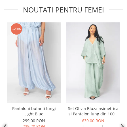
NOUTATI PENTRU FEMEI
-20%
Pantaloni bufanti lungi
Set Olivia Bluza asimetrica
Light Blue
si Pantalon lung din 100%
in Light Olive
299,00 RON
639,00 RON
239,20 RON