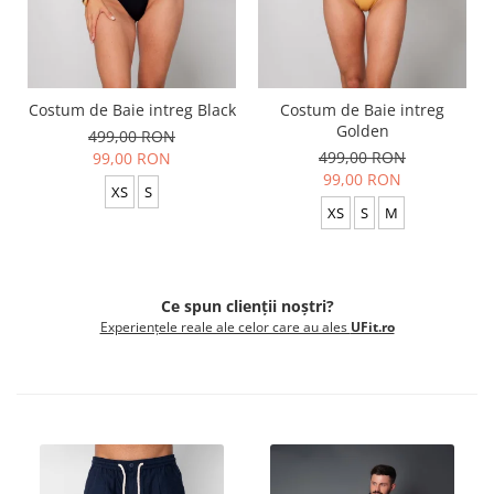
Costum de Baie intreg Black
Costum de Baie intreg
Golden
499,00 RON
499,00 RON
99,00 RON
99,00 RON
XS
S
XS
S
M
Ce spun clienții noștri?
Experiențele reale ale celor care au ales
UFit.ro