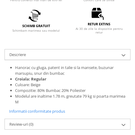
Pentru comenzi mai mari de 699 lei
Confort care se simte
RETUR EXTINS
SCHIMB GRATUIT
Ai 30 de zile la dispozitie pentru
Schimbam marimea sau modelul
retur
Descriere
Hanorac cu gluga, patent in talie si la mansete, buzunar
marsupiu, snur din bumbac
Croiala: Regular
Culoare: Beige
Compozitie: 80% Bumbac 20% Poliester
Modelul are inaltime 1.78 m, greutate 79 kg si poarta marimea
M
Informatii conformitate produs
Review-uri
(0)