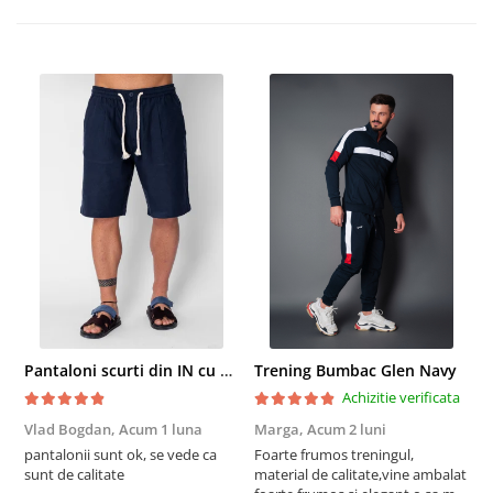
Pantaloni scurti din IN cu nasture si snur Navy
Trening Bumbac Glen Navy
Achizitie verificata
Vlad Bogdan,
Acum 1 luna
Marga,
Acum 2 luni
C
pantalonii sunt ok, se vede ca
Foarte frumos treningul,
B
sunt de calitate
material de calitate,vine ambalat
b