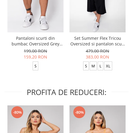
Pantaloni scurti din
Set Summer Flex Tricou
bumbac Oversized Grey
Oversized si pantalon scurt
Anthracite
Baggy Black
199,00 RON
479,00 RON
159,20 RON
383,00 RON
S
S
M
L
XL
PROFITA DE REDUCERI:
-80%
-80%