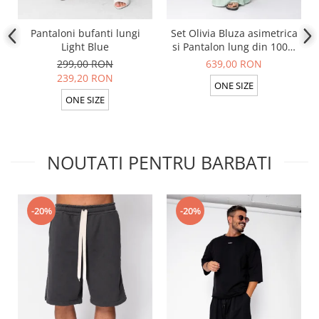
Pantaloni bufanti lungi
Set Olivia Bluza asimetrica
Light Blue
si Pantalon lung din 100%
in Light Olive
299,00 RON
639,00 RON
239,20 RON
ONE SIZE
ONE SIZE
NOUTATI PENTRU BARBATI
-20%
-20%