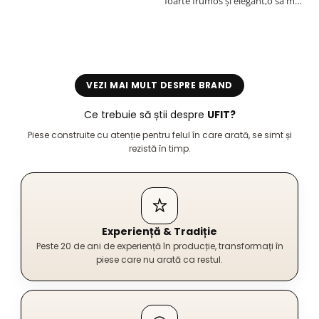
foarte frumos și elegant,o sa mai
r
comand,sânt foarte mulțumită.
VEZI MAI MULT DESPRE BRAND
Ce trebuie să știi despre
UFIT?
Piese construite cu atenție pentru felul în care arată, se simt și
rezistă în timp.
Experiență & Tradiție
Peste 20 de ani de experiență în producție, transformați în
piese care nu arată ca restul.