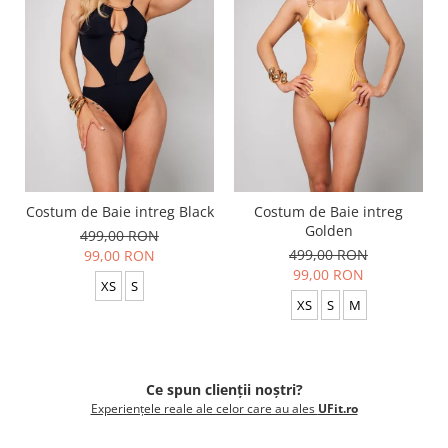
Costum de Baie intreg Black
Costum de Baie intreg
Golden
499,00 RON
499,00 RON
99,00 RON
99,00 RON
XS
S
XS
S
M
Ce spun clienții noștri?
Experiențele reale ale celor care au ales
UFit.ro