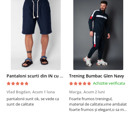
Pantaloni scurti din IN cu nasture si snur Navy
Trening Bumbac Glen Navy
Achizitie verificata
Vlad Bogdan,
Acum 1 luna
Marga,
Acum 2 luni
C
pantalonii sunt ok, se vede ca
Foarte frumos treningul,
B
sunt de calitate
material de calitate,vine ambalat
b
foarte frumos și elegant,o sa mai
r
comand,sânt foarte mulțumită.