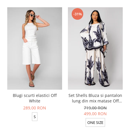
-31%
Blugi scurti elastici Off
Set Shells Bluza si pantalon
White
lung din mix matase Off
White/ Black
289,00 RON
719,00 RON
499,00 RON
S
ONE SIZE