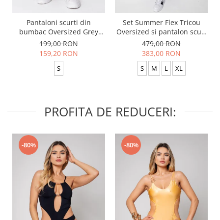
Pantaloni scurti din
Set Summer Flex Tricou
bumbac Oversized Grey
Oversized si pantalon scurt
Anthracite
Baggy Black
199,00 RON
479,00 RON
159,20 RON
383,00 RON
S
S
M
L
XL
PROFITA DE REDUCERI:
-80%
-80%