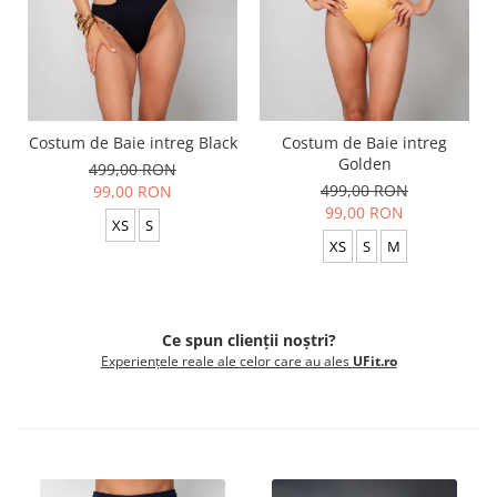
Costum de Baie intreg Black
Costum de Baie intreg
Golden
499,00 RON
499,00 RON
99,00 RON
99,00 RON
XS
S
XS
S
M
Ce spun clienții noștri?
Experiențele reale ale celor care au ales
UFit.ro