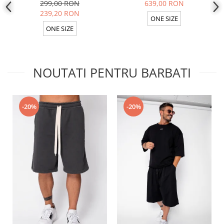
in Light Olive
299,00 RON
639,00 RON
239,20 RON
ONE SIZE
ONE SIZE
NOUTATI PENTRU BARBATI
-20%
-20%