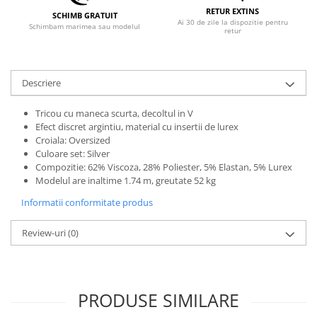
RETUR EXTINS
SCHIMB GRATUIT
Ai 30 de zile la dispozitie pentru
Schimbam marimea sau modelul
retur
Descriere
Tricou cu maneca scurta, decoltul in V
Efect discret argintiu, material cu insertii de lurex
Croiala: Oversized
Culoare set: Silver
Compozitie: 62% Viscoza, 28% Poliester, 5% Elastan, 5% Lurex
Modelul are inaltime 1.74 m, greutate 52 kg
Informatii conformitate produs
Review-uri
(0)
PRODUSE SIMILARE