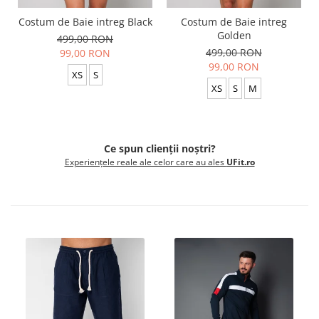
Costum de Baie intreg Black
Costum de Baie intreg
Golden
499,00 RON
499,00 RON
99,00 RON
99,00 RON
XS
S
XS
S
M
Ce spun clienții noștri?
Experiențele reale ale celor care au ales
UFit.ro