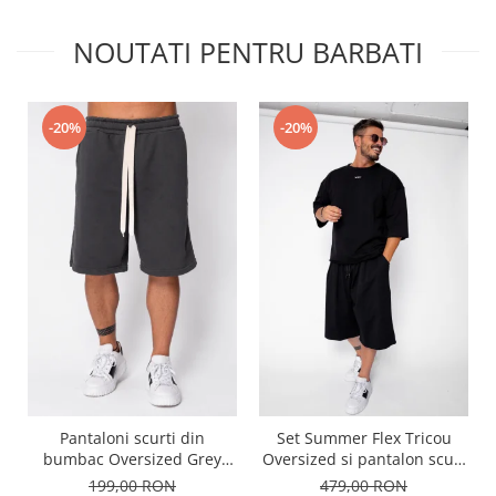
NOUTATI PENTRU BARBATI
-20%
-20%
Pantaloni scurti din
Set Summer Flex Tricou
bumbac Oversized Grey
Oversized si pantalon scurt
Anthracite
Baggy Black
199,00 RON
479,00 RON