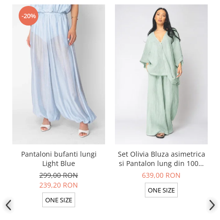
-20%
Pantaloni bufanti lungi
Set Olivia Bluza asimetrica
Light Blue
si Pantalon lung din 100%
in Light Olive
299,00 RON
639,00 RON
239,20 RON
ONE SIZE
ONE SIZE