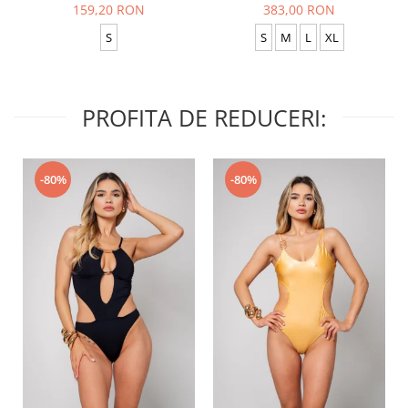
159,20 RON
383,00 RON
S
S
M
L
XL
PROFITA DE REDUCERI:
-80%
-80%