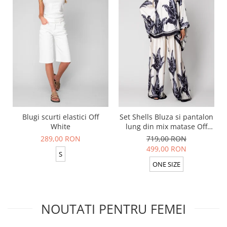
Blugi scurti elastici Off
Set Shells Bluza si pantalon
White
lung din mix matase Off
White/ Black
289,00 RON
719,00 RON
499,00 RON
S
ONE SIZE
NOUTATI PENTRU FEMEI