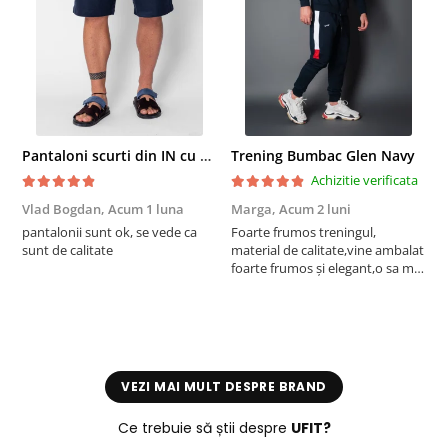
Pantaloni scurti din IN cu nasture si snur Navy
Trening Bumbac Glen Navy
Achizitie verificata
Vlad Bogdan,
Acum 1 luna
Marga,
Acum 2 luni
C
pantalonii sunt ok, se vede ca
Foarte frumos treningul,
B
sunt de calitate
material de calitate,vine ambalat
b
foarte frumos și elegant,o sa mai
r
comand,sânt foarte mulțumită.
VEZI MAI MULT DESPRE BRAND
Ce trebuie să știi despre
UFIT?