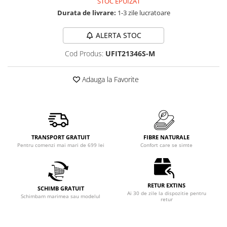
STOC EPUIZAT
Durata de livrare:
1-3 zile lucratoare
ALERTA STOC
Cod Produs:
UFIT21346S-M
Adauga la Favorite
TRANSPORT GRATUIT
FIBRE NATURALE
Pentru comenzi mai mari de 699 lei
Confort care se simte
RETUR EXTINS
SCHIMB GRATUIT
Ai 30 de zile la dispozitie pentru
Schimbam marimea sau modelul
retur