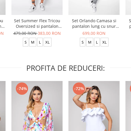
ou
Set Summer Flex Tricou
Set Orlando Camasa si
S
n
Oversized si pantalon
pantalon lung cu snur
scurt Baggy Grey
Premium Grey
ON
479,00 RON
383,00 RON
699,00 RON
Anthracite
S
M
L
XL
S
M
L
XL
PROFITA DE REDUCERI:
-74%
-72%