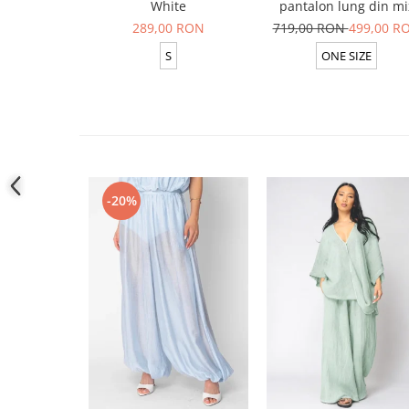
White
pantalon lung din mi
matase Off White/ Bla
289,00 RON
719,00 RON
499,00 R
S
ONE SIZE
-20%