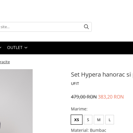
OUTLET
racite
Set Hypera hanorac si
UFIT
479,00 RON
383,20 RON
Marime
:
XS
S
M
L
Material
:
Bumbac