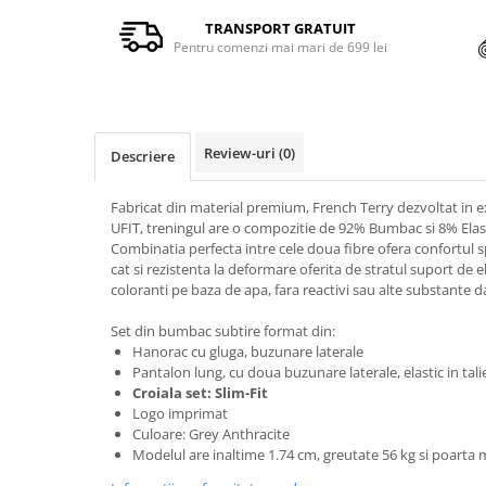
TRANSPORT GRATUIT
Pentru comenzi mai mari de 699 lei
Review-uri
(0)
Descriere
Fabricat din material premium, French Terry dezvoltat in e
UFIT, treningul are o compozitie de 92% Bumbac si 8% Elas
Combinatia perfecta intre cele doua fibre ofera confortul
cat si rezistenta la deformare oferita de stratul suport de e
coloranti pe baza de apa, fara reactivi sau alte substante 
Set din bumbac subtire format din:
Hanorac cu gluga, buzunare laterale
Pantalon lung, cu doua buzunare laterale, elastic in tali
Croiala set: Slim-Fit
Logo imprimat
Culoare: Grey Anthracite
Modelul are inaltime 1.74 cm, greutate 56 kg si poart