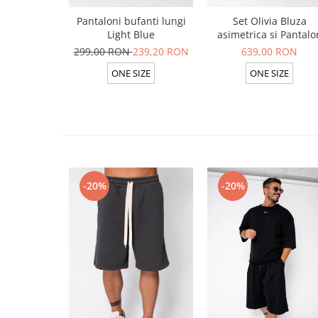
Pantaloni bufanti lungi
Set Olivia Bluza
Light Blue
asimetrica si Pantalo
lung din 100% in Ligh
299,00 RON
239,20 RON
639,00 RON
Olive
ONE SIZE
ONE SIZE
-20%
-20%