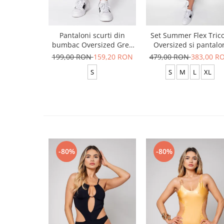
Pantaloni scurti din
Set Summer Flex Tric
bumbac Oversized Grey
Oversized si pantalo
Anthracite
scurt Baggy Black
199,00 RON
159,20 RON
479,00 RON
383,00 R
S
S
M
L
XL
-80%
-80%