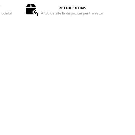
T
RETUR EXTINS
odelul
Ai 30 de zile la dispozitie pentru retur