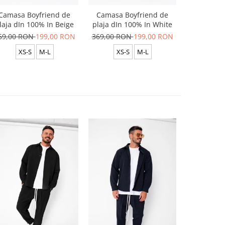
Camasa Boyfriend de
Camasa Boyfriend de
Camasa B
laja dIn 100% In Beige
plaja dIn 100% In White
plaja dIn
69,00 RON
199,00 RON
369,00 RON
199,00 RON
369,00 R
XS-S
M-L
XS-S
M-L
XS-