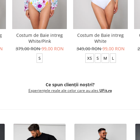
g
Costum de Baie intreg
Costum de Baie intreg
White/Pink
White
ON
379,00 RON
99,00 RON
349,00 RON
99,00 RON
2
S
XS
S
M
L
Ce spun clienții noștri?
Experiențele reale ale celor care au ales
UFit.ro