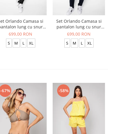
et Orlando Camasa si
Set Orlando Camasa si
Set Jachet
pantalon lung cu snur
pantalon lung cu snur
pantalon
Premium Black
Premium Navy
699,00 RON
699,00 RON
519
S
M
L
XL
S
M
L
XL
S
-67%
-58%
-54%