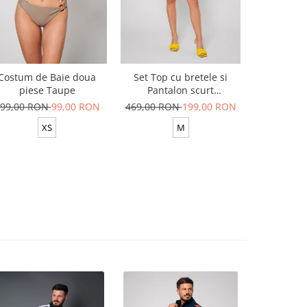
Costum de Baie doua
Set Top cu bretele si
Set Top si
piese Taupe
Pantalon scurt
din 100
Yellow/White
99,00 RON
99,00 RON
469,00 RON
199,00 RON
629,00 R
XS
M
XS-