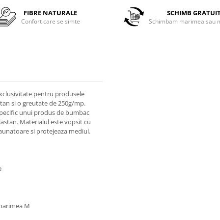
FIBRE NATURALE
SCHIMB GRATUI
Confort care se simte
Schimbam marimea sau m
xclusivitate pentru produsele
tan si o greutate de 250g/mp.
 specific unui produs de bumbac
lastan. Materialul este vopsit cu
daunatoare si protejeaza mediul.
e
a marimea M