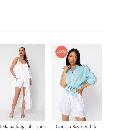
-46%
-50%
t Maiou lung stil rochie
Camasa Boyfriend de
Set Cap