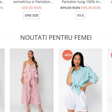
x
asimetrica si Pantalon
Pantalon lung 100% in
ck
lung din 100% in Taupe
White
ON
639,00 RON
499,00 RON
399,00 RON
ONE SIZE
XS-S
NOUTATI PENTRU FEMEI
-46%