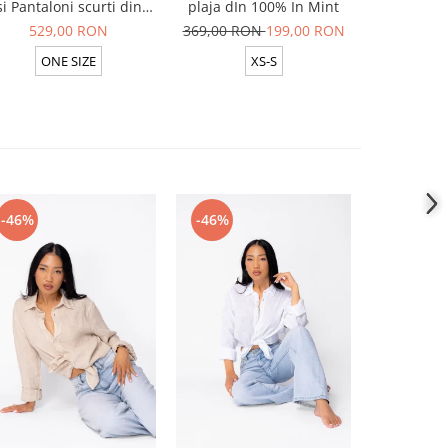
si Pantaloni scurti din
plaja dIn 100% In Mint
pantalon l
100% in White
529,00 RON
369,00 RON
199,00 RON
599,00 R
ONE SIZE
XS-S
ON
-46%
-46%
-46%