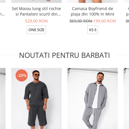
Set Maiou lung stil rochie
Camasa Boyfriend de
n
si Pantaloni scurti din
plaja dIn 100% In Mint
p
t
100% in Rose
529,00 RON
369,00 RON
199,00 RON
3
ONE SIZE
XS-S
NOUTATI PENTRU BARBATI
-20%