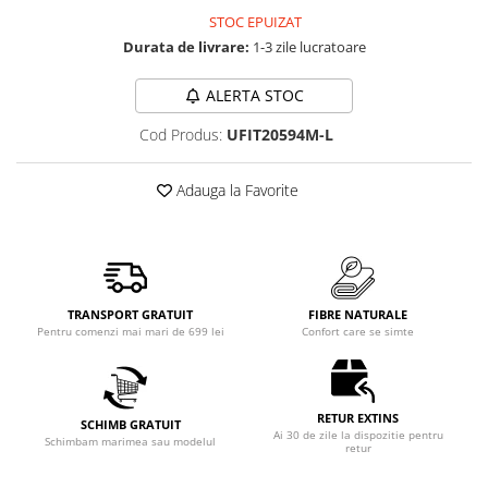
STOC EPUIZAT
Durata de livrare:
1-3 zile lucratoare
ALERTA STOC
Cod Produs:
UFIT20594M-L
Adauga la Favorite
TRANSPORT GRATUIT
FIBRE NATURALE
Pentru comenzi mai mari de 699 lei
Confort care se simte
RETUR EXTINS
SCHIMB GRATUIT
Ai 30 de zile la dispozitie pentru
Schimbam marimea sau modelul
retur