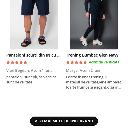
Pantaloni scurti din IN cu nasture si snur Navy
Trening Bumbac Glen Navy
Achizitie verificata
Vlad Bogdan,
Acum 1 luna
Marga,
Acum 2 luni
C
pantalonii sunt ok, se vede ca
Foarte frumos treningul,
B
sunt de calitate
material de calitate,vine ambalat
b
foarte frumos și elegant,o sa mai
r
comand,sânt foarte mulțumită.
VEZI MAI MULT DESPRE BRAND