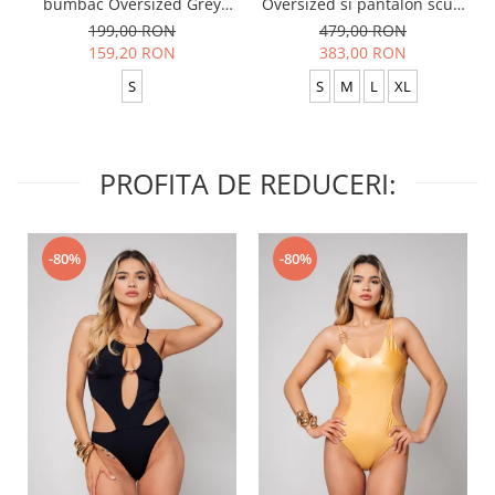
bumbac Oversized Grey
Oversized si pantalon scurt
Anthracite
Baggy Black
199,00 RON
479,00 RON
159,20 RON
383,00 RON
S
S
M
L
XL
PROFITA DE REDUCERI:
-80%
-80%