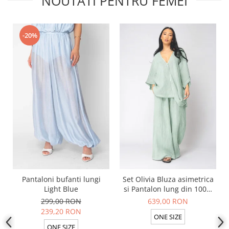
NOUTATI PENTRU FEMEI
-20%
Pantaloni bufanti lungi
Set Olivia Bluza asimetrica
Light Blue
si Pantalon lung din 100%
in Light Olive
299,00 RON
639,00 RON
239,20 RON
ONE SIZE
ONE SIZE