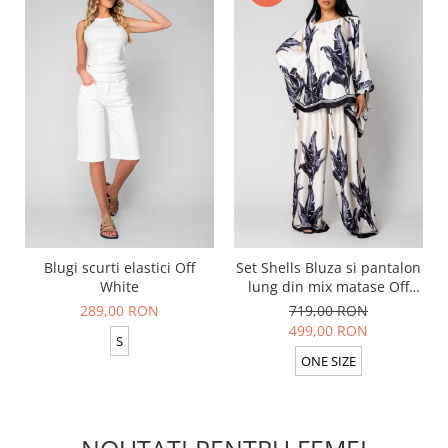
Blugi scurti elastici Off
Set Shells Bluza si pantalon
White
lung din mix matase Off
White/ Black
289,00 RON
719,00 RON
499,00 RON
S
ONE SIZE