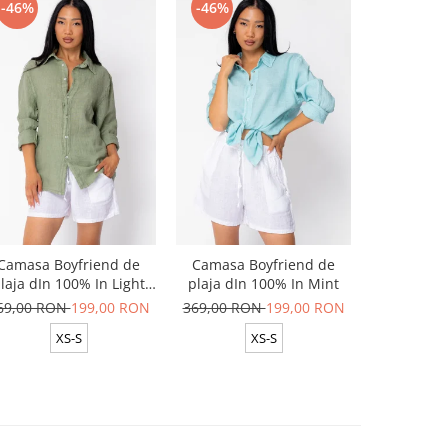
-46%
-46%
-50%
Camasa Boyfriend de
Camasa Boyfriend de
Set Cap
laja dIn 100% In Light
plaja dIn 100% In Mint
pantalon l
Olive
69,00 RON
199,00 RON
369,00 RON
199,00 RON
599,00 R
XS-S
XS-S
ON