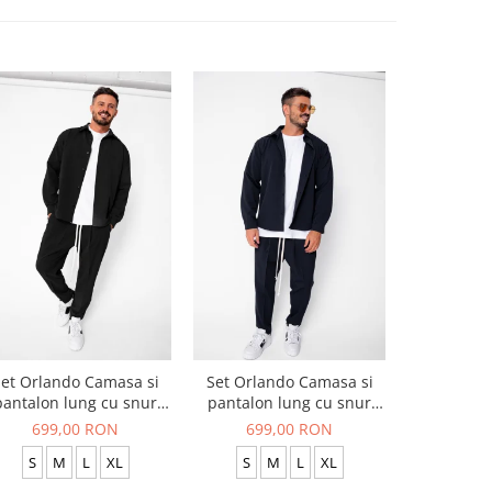
et Orlando Camasa si
Set Orlando Camasa si
Set Jachet
pantalon lung cu snur
pantalon lung cu snur
pantalon
Premium Black
Premium Navy
699,00 RON
699,00 RON
519
S
M
L
XL
S
M
L
XL
S