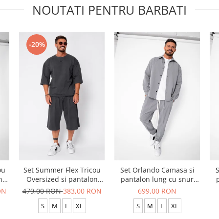
NOUTATI PENTRU BARBATI
-20%
ou
Set Summer Flex Tricou
Set Orlando Camasa si
S
n
Oversized si pantalon
pantalon lung cu snur
scurt Baggy Grey
Premium Grey
ON
479,00 RON
383,00 RON
699,00 RON
Anthracite
S
M
L
XL
S
M
L
XL