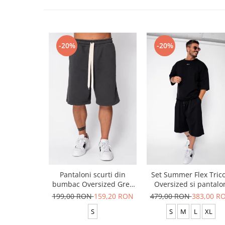
-20%
-20%
Pantaloni scurti din
Set Summer Flex Tric
bumbac Oversized Grey
Oversized si pantalo
Anthracite
scurt Baggy Black
199,00 RON
159,20 RON
479,00 RON
383,00 R
S
S
M
L
XL