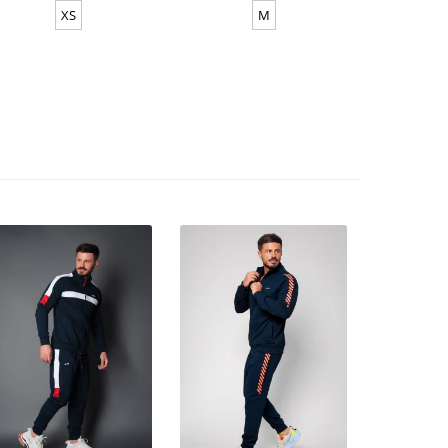
XS
M
XS-