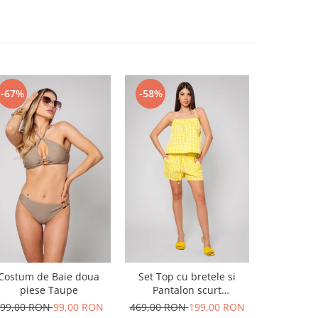
-67%
-58%
-54%
Costum de Baie doua
Set Top cu bretele si
Set Top si
piese Taupe
Pantalon scurt
din 100
Yellow/White
99,00 RON
99,00 RON
469,00 RON
199,00 RON
629,00 R