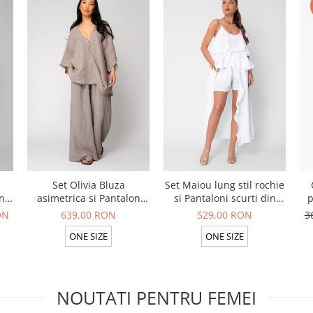
Set Olivia Bluza
Set Maiou lung stil rochie
n
asimetrica si Pantalon
si Pantaloni scurti din
p
lung din 100% in Taupe
100% in White
ON
639,00 RON
529,00 RON
3
ONE SIZE
ONE SIZE
NOUTATI PENTRU FEMEI