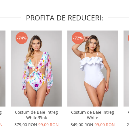
PROFITA DE REDUCERI:
-74%
-72%
g
Costum de Baie intreg
Costum de Baie intreg
White/Pink
White
ON
379,00 RON
99,00 RON
349,00 RON
99,00 RON
2