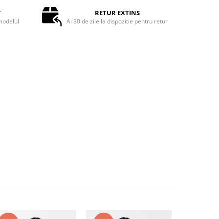
T
RETUR EXTINS
odelul
Ai 30 de zile la dispozitie pentru retur