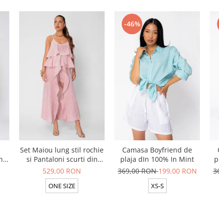
-46%
Set Maiou lung stil rochie
Camasa Boyfriend de
n
si Pantaloni scurti din
plaja dIn 100% In Mint
p
t
100% in Rose
529,00 RON
369,00 RON
199,00 RON
3
ONE SIZE
XS-S