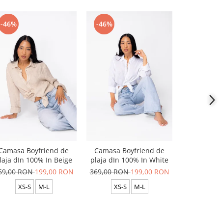
-46%
-46%
-46%
Camasa Boyfriend de
Camasa Boyfriend de
Camasa B
laja dIn 100% In Beige
plaja dIn 100% In White
plaja dIn
69,00 RON
199,00 RON
369,00 RON
199,00 RON
369,00 R
XS-S
M-L
XS-S
M-L