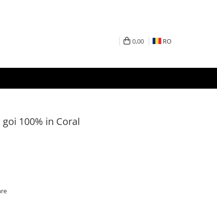
0,00
RO
 goi 100% in Coral
are