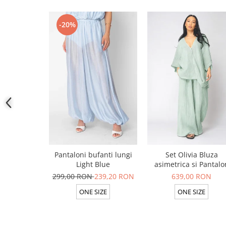
-20%
Pantaloni bufanti lungi
Set Olivia Bluza
Light Blue
asimetrica si Pantalo
lung din 100% in Ligh
299,00 RON
239,20 RON
639,00 RON
Olive
ONE SIZE
ONE SIZE