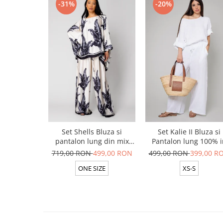
-31%
-20%
Set Shells Bluza si
Set Kalie II Bluza si
pantalon lung din mix
Pantalon lung 100% i
matase Off White/ Black
White
719,00 RON
499,00 RON
499,00 RON
399,00 R
ONE SIZE
XS-S