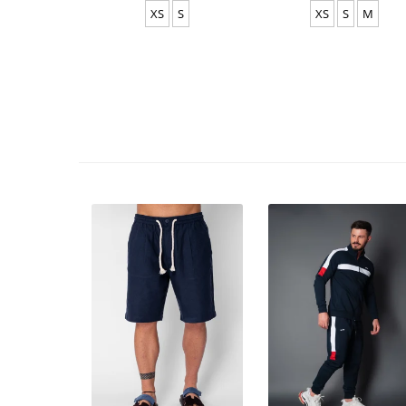
XS
S
XS
S
M