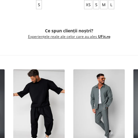
S
XS
S
M
L
Ce spun clienții noștri?
Experiențele reale ale celor care au ales
UFit.ro