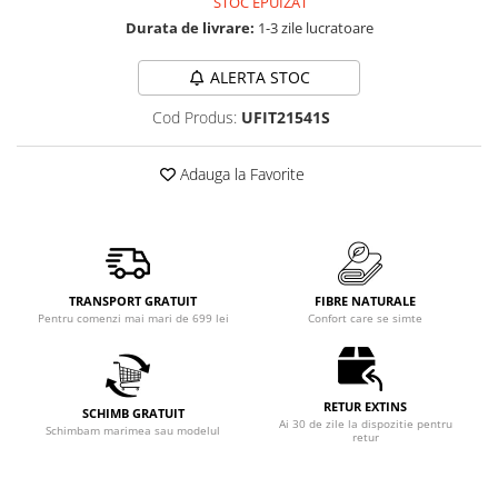
STOC EPUIZAT
Durata de livrare:
1-3 zile lucratoare
ALERTA STOC
Cod Produs:
UFIT21541S
Adauga la Favorite
TRANSPORT GRATUIT
FIBRE NATURALE
Pentru comenzi mai mari de 699 lei
Confort care se simte
RETUR EXTINS
SCHIMB GRATUIT
Ai 30 de zile la dispozitie pentru
Schimbam marimea sau modelul
retur