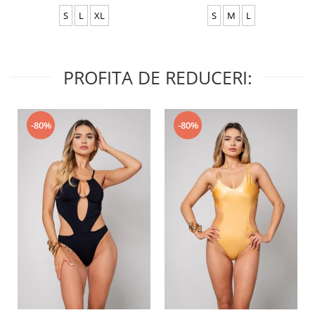
S
L
XL
S
M
L
PROFITA DE REDUCERI:
-80%
-80%