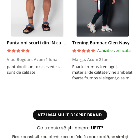
Pantaloni scurti din IN cu nasture si snur Navy
Trening Bumbac Glen Navy
Achizitie verificata
Vlad Bogdan,
Acum 1 luna
Marga,
Acum 2 luni
C
pantalonii sunt ok, se vede ca
Foarte frumos treningul,
B
sunt de calitate
material de calitate,vine ambalat
b
foarte frumos și elegant,o sa mai
r
comand,sânt foarte mulțumită.
VEZI MAI MULT DESPRE BRAND
Ce trebuie să știi despre
UFIT?
Piese construite cu atenție pentru felul în care arată, se simt și