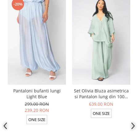
-20%
Pantaloni bufanti lungi
Set Olivia Bluza asimetrica
Light Blue
si Pantalon lung din 100%
in Light Olive
299,00 RON
639,00 RON
239,20 RON
ONE SIZE
ONE SIZE