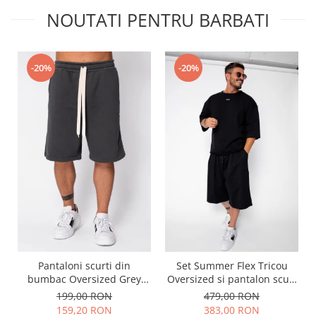
NOUTATI PENTRU BARBATI
-20%
-20%
Pantaloni scurti din
Set Summer Flex Tricou
bumbac Oversized Grey
Oversized si pantalon scurt
Anthracite
Baggy Black
199,00 RON
479,00 RON
159,20 RON
383,00 RON