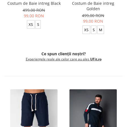
Costum de Baie intreg Black
Costum de Baie intreg
Golden
499,00 RON
499,00 RON
99,00 RON
99,00 RON
XS
S
XS
S
M
Ce spun clienții noștri?
Experiențele reale ale celor care au ales
UFit.ro