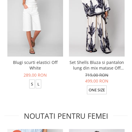
Blugi scurti elastici Off
Set Shells Bluza si pantalon
White
lung din mix matase Off
White/ Black
289,00 RON
719,00 RON
499,00 RON
S
L
ONE SIZE
NOUTATI PENTRU FEMEI