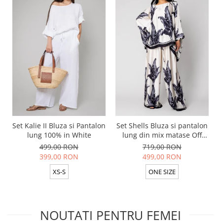
Set Kalie II Bluza si Pantalon
Set Shells Bluza si pantalon
lung 100% in White
lung din mix matase Off
White/ Black
499,00 RON
719,00 RON
399,00 RON
499,00 RON
XS-S
ONE SIZE
NOUTATI PENTRU FEMEI