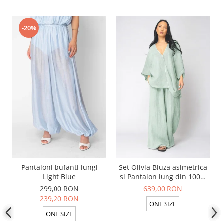
-20%
Pantaloni bufanti lungi
Set Olivia Bluza asimetrica
Light Blue
si Pantalon lung din 100%
in Light Olive
299,00 RON
639,00 RON
239,20 RON
ONE SIZE
ONE SIZE