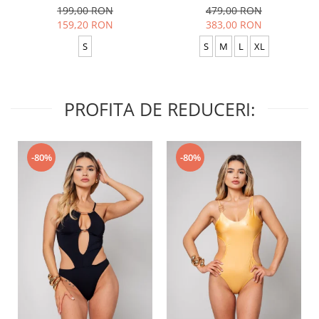
Anthracite
Baggy Black
199,00 RON
479,00 RON
159,20 RON
383,00 RON
S
S
M
L
XL
PROFITA DE REDUCERI:
-80%
-80%