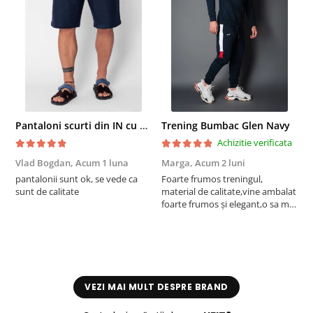
Pantaloni scurti din IN cu nasture si snur Navy
Trening Bumbac Glen Navy
Achizitie verificata
Vlad Bogdan,
Acum 1 luna
Marga,
Acum 2 luni
C
pantalonii sunt ok, se vede ca
Foarte frumos treningul,
B
sunt de calitate
material de calitate,vine ambalat
b
foarte frumos și elegant,o sa mai
r
comand,sânt foarte mulțumită.
VEZI MAI MULT DESPRE BRAND