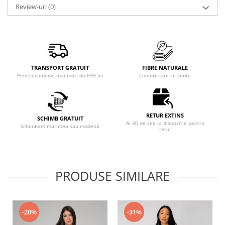
Review-uri
(0)
TRANSPORT GRATUIT
FIBRE NATURALE
Pentru comenzi mai mari de 699 lei
Confort care se simte
RETUR EXTINS
SCHIMB GRATUIT
Ai 30 de zile la dispozitie pentru
Schimbam marimea sau modelul
retur
PRODUSE SIMILARE
-20%
-31%