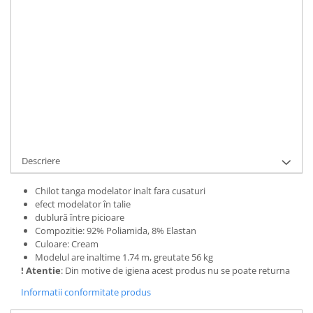
STOC EPUIZAT
Durata de livrare:
1-3 zile lucratoare
ALERTA STOC
Cod Produs:
UFIT21102S-M
Adauga la Favorite
Descriere
Chilot tanga modelator inalt fara cusaturi
efect modelator în talie
dublură între picioare
Compozitie: 92% Poliamida, 8% Elastan
Culoare: Cream
Modelul are inaltime 1.74 m, greutate 56 kg
! Atentie
: Din motive de igiena acest produs nu se poate returna
Informatii conformitate produs