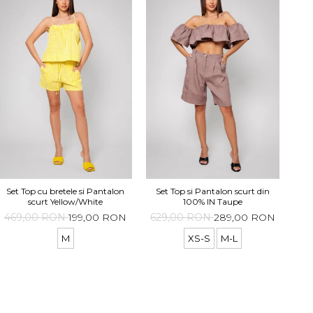
Se
Set Top cu bretele si Pantalon
Set Top si Pantalon scurt din
scurt Yellow/White
100% IN Taupe
62
469,00 RON
199,00 RON
629,00 RON
289,00 RON
M
XS-S
M-L