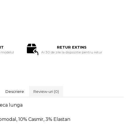
IT
RETUR EXTINS
modelul
Ai 30 de zile la dispozitie pentru retur
Descriere
Review-uri
(0)
neca lunga
omodal, 10% Casmir, 3% Elastan