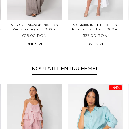
g
Set Olivia Bluza asimetrica si
Set Maiou lung stil rochie si
k
Pantalon lung din 100% in
Pantaloni scurti din 100% in
Taupe
White
639,00 RON
529,00 RON
ONE SIZE
ONE SIZE
NOUTATI PENTRU FEMEI
-46%