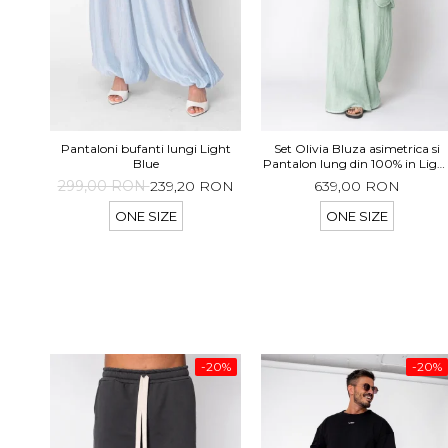
Pantaloni bufanti lungi Light
Set Olivia Bluza asimetrica si
Blue
Pantalon lung din 100% in Ligh
Olive
299,00 RON
239,20 RON
639,00 RON
ONE SIZE
ONE SIZE
-20%
-20%