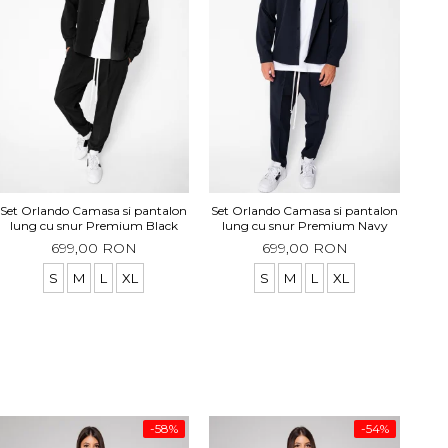
Set Orlando Camasa si pantalon
Set Orlando Camasa si pantalon
lung cu snur Premium Black
lung cu snur Premium Navy
699,00 RON
699,00 RON
S
M
L
XL
S
M
L
XL
-58%
-54%