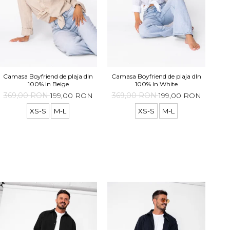
Camasa Boyfriend de plaja dIn
Camasa Boyfriend de plaja dIn
Cam
100% In Beige
100% In White
369,00 RON
199,00 RON
369,00 RON
199,00 RON
36
XS-S
M-L
XS-S
M-L