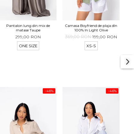
Pantalon lung din mix de
Camasa Boyfriend de plaja dIn
Cam
matase Taupe
100% In Light Olive
299,00 RON
369,00 RON
199,00 RON
36
ONE SIZE
XS-S
-46%
-46%