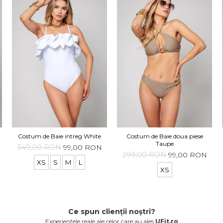
Costum de Baie intreg White
Costum de Baie doua piese
Taupe
349,00 RON
99,00 RON
299,00 RON
99,00 RON
XS
S
M
L
XS
Ce spun clienții noștri?
Experiențele reale ale celor care au ales
UFit.ro