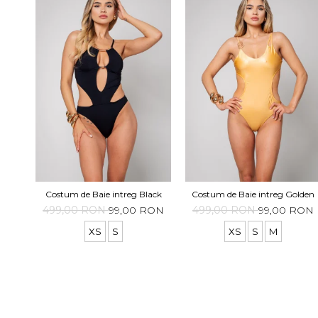
Costum de Baie intreg Black
Costum de Baie intreg Golden
499,00 RON
99,00 RON
499,00 RON
99,00 RON
XS
S
XS
S
M