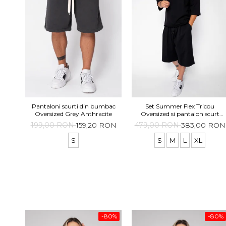
Pantaloni scurti din bumbac
Set Summer Flex Tricou
Oversized Grey Anthracite
Oversized si pantalon scurt
Baggy Black
199,00 RON
159,20 RON
479,00 RON
383,00 RON
S
S
M
L
XL
-80%
-80%