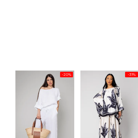
-20%
-31%