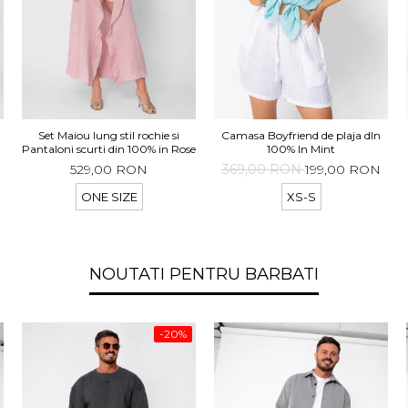
Set Maiou lung stil rochie si
Camasa Boyfriend de plaja dIn
t
Pantaloni scurti din 100% in Rose
100% In Mint
529,00 RON
369,00 RON
199,00 RON
ONE SIZE
XS-S
NOUTATI PENTRU BARBATI
-20%