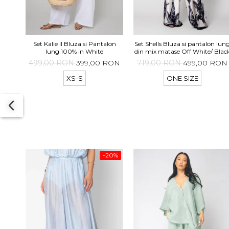
Set Kalie II Bluza si Pantalon
Set Shells Bluza si pantalon lun
lung 100% in White
din mix matase Off White/ Blac
499,00 RON
399,00 RON
719,00 RON
499,00 RON
XS-S
ONE SIZE
-20%