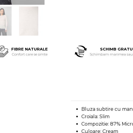
FIBRE NATURALE
SCHIMB GRATU
Confort care se simte
Schimbam marimea sau 
Bluza subtire cu ma
Croiala: Slim
Compozitie: 87% Micr
Culoare: Cream