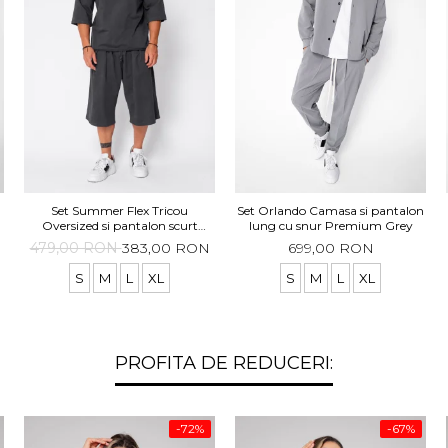
Set Summer Flex Tricou
Set Orlando Camasa si pantalon
Oversized si pantalon scurt
lung cu snur Premium Grey
Baggy Grey Anthracite
479,00 RON
383,00 RON
699,00 RON
S
M
L
XL
S
M
L
XL
PROFITA DE REDUCERI:
-72%
-67%