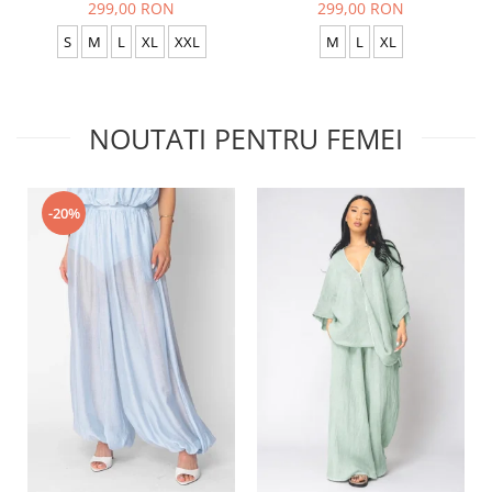
299,00 RON
299,00 RON
S
M
L
XL
XXL
M
L
XL
NOUTATI PENTRU FEMEI
-20%