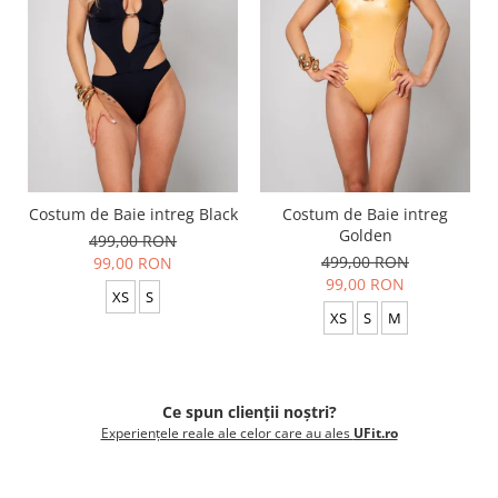
Costum de Baie intreg Black
Costum de Baie intreg
Golden
499,00 RON
499,00 RON
99,00 RON
99,00 RON
XS
S
XS
S
M
Ce spun clienții noștri?
Experiențele reale ale celor care au ales
UFit.ro