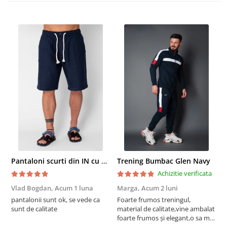
Pantaloni scurti din IN cu nasture si snur Navy
Trening Bumbac Glen Navy
Achizitie verificata
Vlad Bogdan,
Acum 1 luna
Marga,
Acum 2 luni
C
pantalonii sunt ok, se vede ca
Foarte frumos treningul,
B
sunt de calitate
material de calitate,vine ambalat
b
foarte frumos și elegant,o sa mai
r
comand,sânt foarte mulțumită.