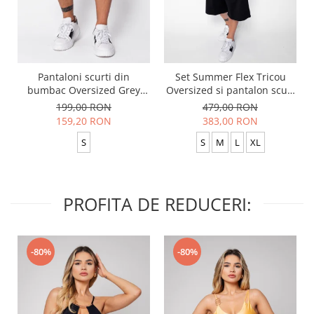
Pantaloni scurti din
Set Summer Flex Tricou
bumbac Oversized Grey
Oversized si pantalon scurt
Anthracite
Baggy Black
199,00 RON
479,00 RON
159,20 RON
383,00 RON
S
S
M
L
XL
PROFITA DE REDUCERI:
-80%
-80%