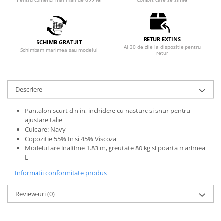
Pentru comenzi mai mari de 699 lei
Confort care se simte
RETUR EXTINS
SCHIMB GRATUIT
Ai 30 de zile la dispozitie pentru
Schimbam marimea sau modelul
retur
Descriere
Pantalon scurt din in, inchidere cu nasture si snur pentru
ajustare talie
Culoare: Navy
Copozitie 55% In si 45% Viscoza
Modelul are inaltime 1.83 m, greutate 80 kg si poarta marimea
L
Informatii conformitate produs
Review-uri
(0)