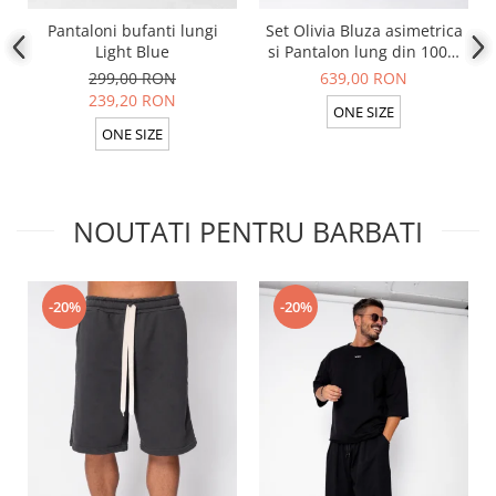
Pantaloni bufanti lungi
Set Olivia Bluza asimetrica
Light Blue
si Pantalon lung din 100%
in Light Olive
299,00 RON
639,00 RON
239,20 RON
ONE SIZE
ONE SIZE
NOUTATI PENTRU BARBATI
-20%
-20%