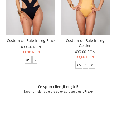
Costum de Baie intreg Black
Costum de Baie intreg
Golden
499,00 RON
499,00 RON
99,00 RON
99,00 RON
XS
S
XS
S
M
Ce spun clienții noștri?
Experiențele reale ale celor care au ales
UFit.ro