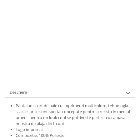
Material
:
Poliester
Culoare
:
Rose Quartz
Marime Convertita 2
:
S INTL
IN STOC
Durata de livrare:
1-3 zile lucratoare
ADAUGA IN COS
Cod Produs:
UFIT10987S
Descriere
Pantalon scurt de baie cu imprimeuri multicolore, tehnologia
si accesoriile sunt special concepute pentru a rezista in mediul
umed , pentru un look cool se potriveste perfect cu camasa
noastra de plaja din In uni
Logo imprimat
Compozitie: 100% Poliester