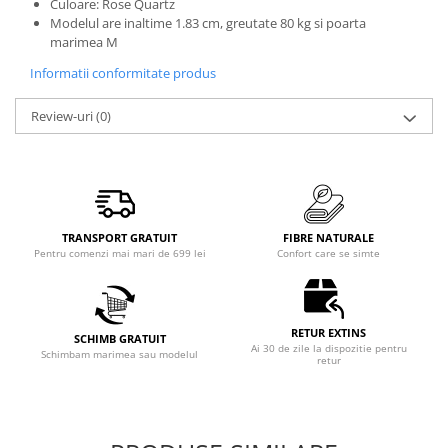
Culoare: Rose Quartz
Modelul are inaltime 1.83 cm, greutate 80 kg si poarta
marimea M
Informatii conformitate produs
Review-uri
(0)
TRANSPORT GRATUIT
FIBRE NATURALE
Pentru comenzi mai mari de 699 lei
Confort care se simte
RETUR EXTINS
SCHIMB GRATUIT
Ai 30 de zile la dispozitie pentru
Schimbam marimea sau modelul
retur