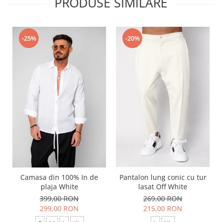
PRODUSE SIMILARE
-25%
-20%
Camasa din 100% In de
Pantalon lung conic cu tur
plaja White
lasat Off White
399,00 RON
269,00 RON
299,00 RON
215,00 RON