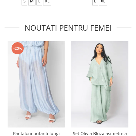
S
M
L
XL
L
XL
NOUTATI PENTRU FEMEI
-20%
Pantaloni bufanti lungi
Set Olivia Bluza asimetrica