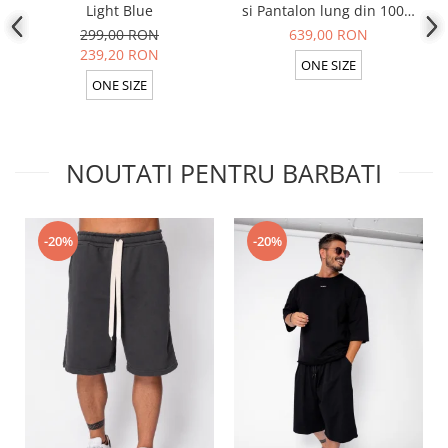
Light Blue
si Pantalon lung din 100%
in Light Olive
299,00 RON
639,00 RON
239,20 RON
ONE SIZE
ONE SIZE
NOUTATI PENTRU BARBATI
-20%
-20%