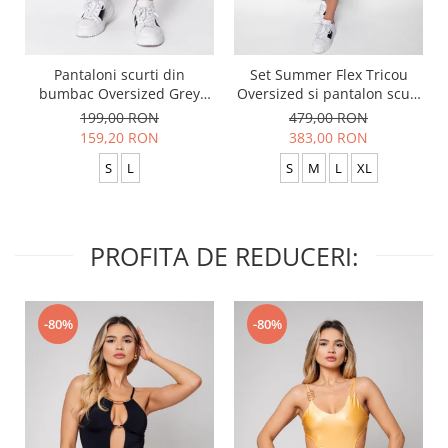
Pantaloni scurti din
Set Summer Flex Tricou
bumbac Oversized Grey
Oversized si pantalon scurt
Anthracite
Baggy Black
199,00 RON
479,00 RON
159,20 RON
383,00 RON
S
L
S
M
L
XL
PROFITA DE REDUCERI:
-80%
-80%