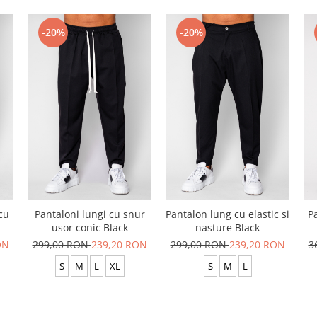
-20%
-20%
cu
Pantaloni lungi cu snur
Pantalon lung cu elastic si
P
usor conic Black
nasture Black
ON
299,00 RON
239,20 RON
299,00 RON
239,20 RON
3
S
M
L
XL
S
M
L