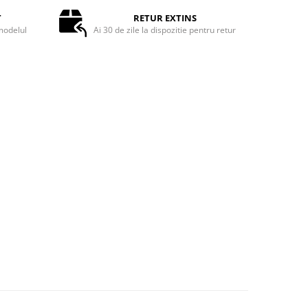
T
RETUR EXTINS
odelul
Ai 30 de zile la dispozitie pentru retur