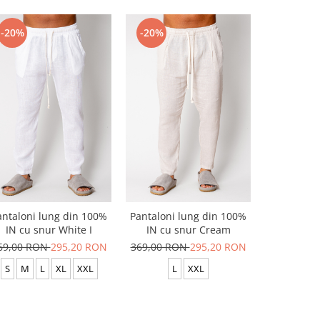
-20%
-20%
-20%
antaloni lung din 100%
Pantaloni lung din 100%
Pantaloni 
IN cu snur White I
IN cu snur Cream
elastic O
69,00 RON
295,20 RON
369,00 RON
295,20 RON
319,00 R
S
M
L
XL
XXL
L
XXL
S