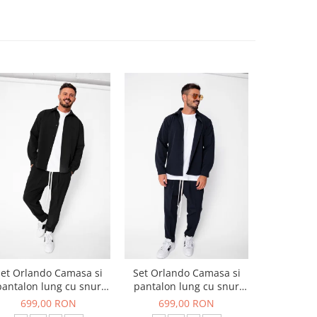
et Orlando Camasa si
Set Orlando Camasa si
Set Jachet
pantalon lung cu snur
pantalon lung cu snur
pantalon
Premium Black
Premium Navy
699,00 RON
699,00 RON
519