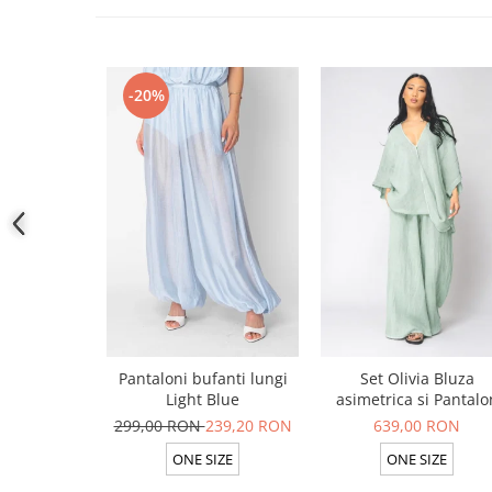
-20%
Pantaloni bufanti lungi
Set Olivia Bluza
Light Blue
asimetrica si Pantalo
lung din 100% in Ligh
299,00 RON
239,20 RON
639,00 RON
Olive
ONE SIZE
ONE SIZE