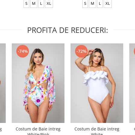
S
M
L
XL
S
M
L
XL
PROFITA DE REDUCERI:
-74%
-72%
g
Costum de Baie intreg
Costum de Baie intreg
White/Pink
White