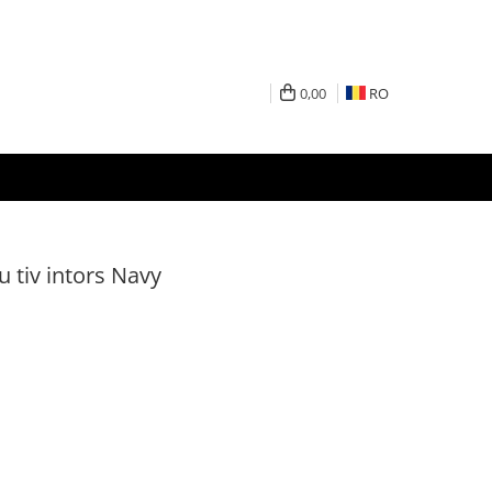
0,00
RO
u tiv intors Navy