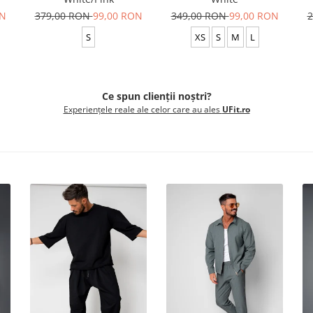
ON
379,00 RON
99,00 RON
349,00 RON
99,00 RON
2
S
XS
S
M
L
Ce spun clienții noștri?
Experiențele reale ale celor care au ales
UFit.ro