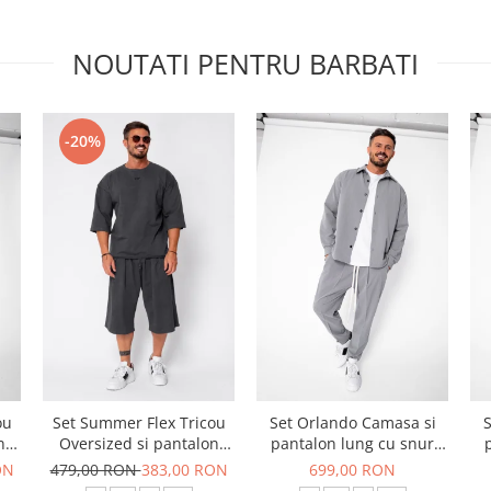
NOUTATI PENTRU BARBATI
-20%
ou
Set Summer Flex Tricou
Set Orlando Camasa si
S
n
Oversized si pantalon
pantalon lung cu snur
scurt Baggy Grey
Premium Grey
ON
479,00 RON
383,00 RON
699,00 RON
Anthracite