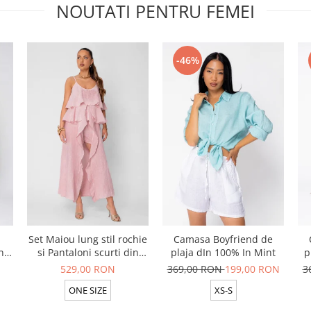
NOUTATI PENTRU FEMEI
-46%
Set Maiou lung stil rochie
Camasa Boyfriend de
n
si Pantaloni scurti din
plaja dIn 100% In Mint
p
t
100% in Rose
529,00 RON
369,00 RON
199,00 RON
3
ONE SIZE
XS-S