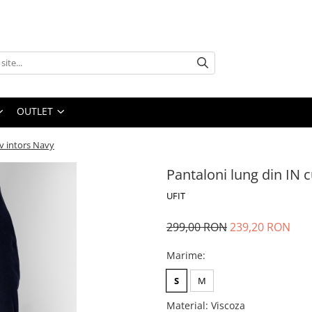
OUTLET
iv intors Navy
Pantaloni lung din IN c
UFIT
299,00 RON
239,20 RON
Marime
:
S
M
Material
:
Viscoza