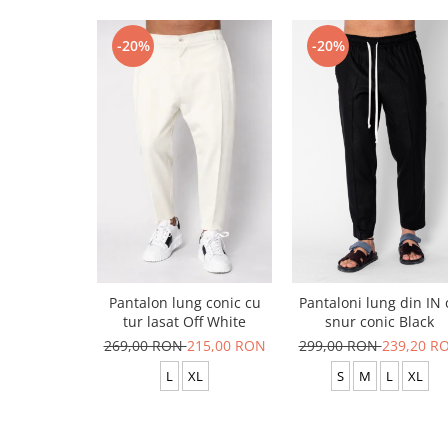
-20%
-20%
Pantalon lung conic cu
Pantaloni lung din IN 
tur lasat Off White
snur conic Black
269,00 RON
215,00 RON
299,00 RON
239,20 R
L
XL
S
M
L
XL