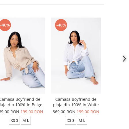
-46%
-46%
-46%
Camasa Boyfriend de
Camasa Boyfriend de
Camasa B
laja dIn 100% In Beige
plaja dIn 100% In White
plaja dIn
69,00 RON
199,00 RON
369,00 RON
199,00 RON
369,00 R
XS-S
M-L
XS-S
M-L
XS-