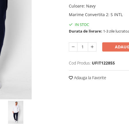
Culoare
:
Navy
Marime Convertita 2
:
S INTL
IN STOC
Durata de livrare:
1-3 zile lucrato
ADAUG
Cod Produs:
UFIT12285S
Adauga la Favorite