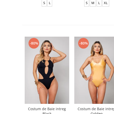
S
L
S
M
L
XL
-80%
-80%
Costum de Baie intreg
Costum de Baie intre
Black
Golden