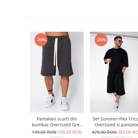
-20%
-20%
Pantaloni scurti din
Set Summer Flex Tric
bumbac Oversized Grey
Oversized si pantalo
Anthracite
scurt Baggy Black
199,00 RON
159,20 RON
479,00 RON
383,00 R